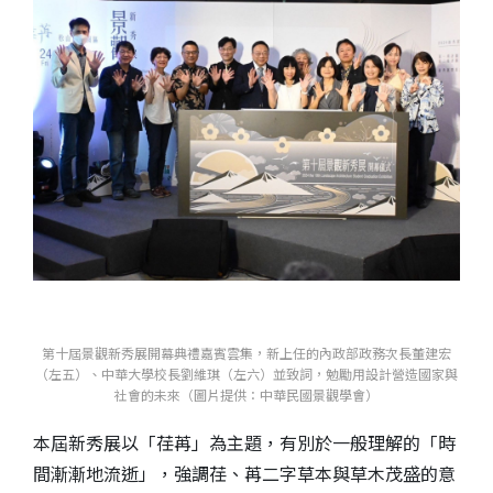
第十屆景觀新秀展開幕典禮嘉賓雲集，新上任的內政部政務次長董建宏
（左五）、中華大學校長劉維琪（左六）並致詞，勉勵用設計營造國家與
社會的未來（圖片提供：中華民國景觀學會）
本屆新秀展以「荏苒」為主題，有別於一般理解的「時
間漸漸地流逝」，強調荏、苒二字草本與草木茂盛的意