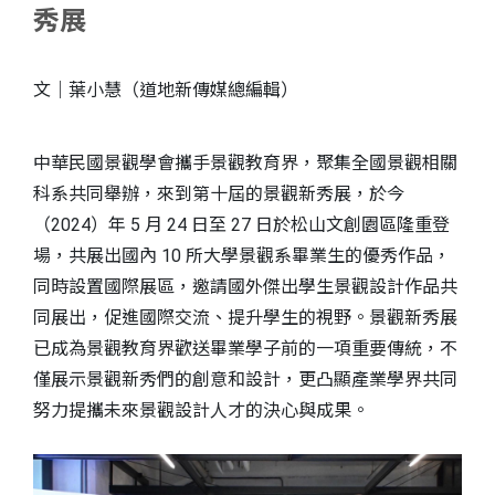
秀展
文｜葉小慧（道地新傳媒總編輯）
中華民國景觀學會攜手景觀教育界，聚集全國景觀相關
科系共同舉辦，來到第十屆的景觀新秀展，於今
（2024）年 5 月 24 日至 27 日於松山文創園區隆重登
場，共展出國內 10 所大學景觀系畢業生的優秀作品，
同時設置國際展區，邀請國外傑出學生景觀設計作品共
S
同展出，促進國際交流、提升學生的視野。景觀新秀展
已成為景觀教育界歡送畢業學子前的一項重要傳統，不
僅展示景觀新秀們的創意和設計，更凸顯產業學界共同
努力提攜未來景觀設計人才的決心與成果。