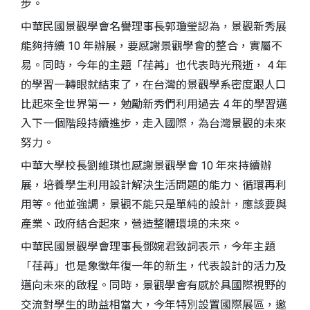
步。
中華民國景觀學會名譽理事長郭瓊瑩認為，景觀新秀展
能夠持續 10 年辦展，要感謝景觀學會的整合，實屬不
易。同時，今年的主題「荏苒」也代表時光飛逝， 4 年
的學習一轉眼就結束了，在台灣的景觀學系密度跟人口
比起來全世界第一，勉勵新秀們利用過去 4 年的學習邁
入下一個階段持續進步，走入國際，為台灣景觀的未來
努力。
中華大學校長劉維琪也感謝景觀學會 10 年來持續辦
展，培養學生利用設計解決生活問題的能力、循環再利
用等。他並強調，景觀不能只是單純的設計，應該要與
產業、政府結合起來，營造整體環境的未來。
中華民國景觀學會理事長鄧婉君致詞表示，今年主題
「荏苒」也是象徵年復一年的新生，代表設計的活力及
邁向未來的啟程。同時，景觀學會有感於具國際視野的
交流對學生的助益相當大，今年特別設置國際展區，邀