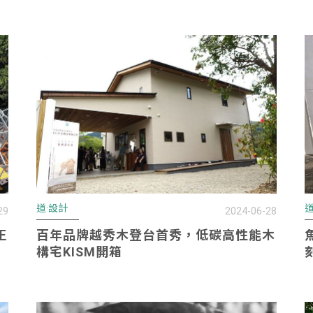
道·設計
道
29
2024-06-28
正
百年品牌越秀木登台首秀，低碳高性能木
構宅KISM開箱