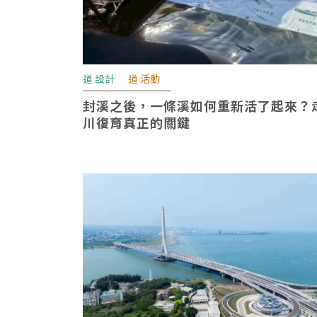
道·設計
道·活動
封溪之後，一條溪如何重新活了起來？
川復育真正的關鍵