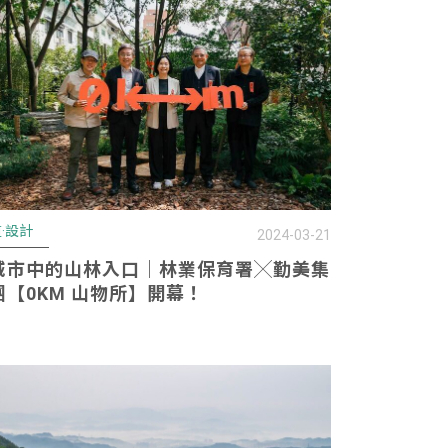
·設計
2024-03-21
城市中的山林入口｜林業保育署╳勤美集
團【0KM 山物所】開幕！