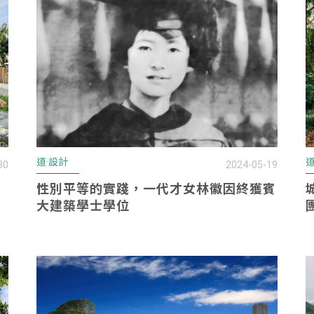
道·設計
道
30
2024-05-19
性別平等的實踐，一代才女林徽因終獲賓
大建築學士學位