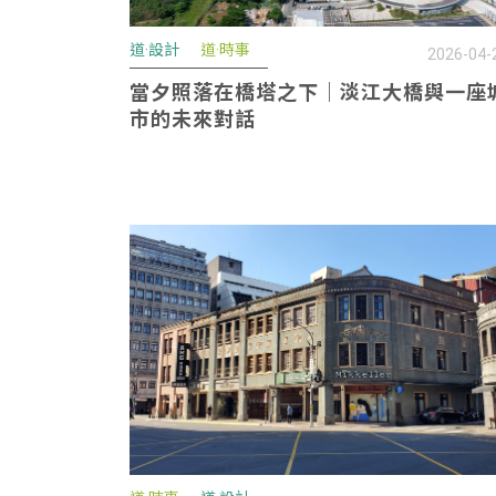
道·設計
道·時事
2026-04-
當夕照落在橋塔之下｜淡江大橋與一座
市的未來對話