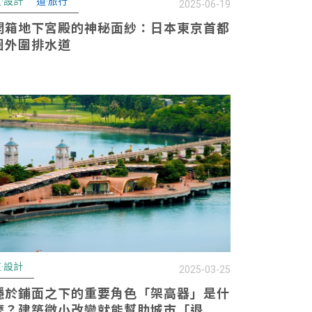
·設計
道·旅行
2025-06-19
開箱地下宮殿的神秘面紗：日本東京首都
圈外圍排水道
·設計
2025-03-25
隱於鋪面之下的重要角色「架高器」是什
麼？建築微小改變就能幫助城市「退