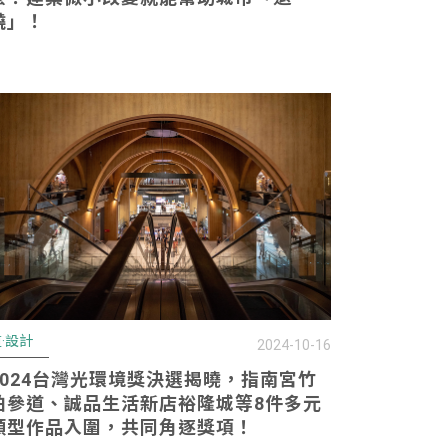
燒」！
·設計
2024-10-16
2024台灣光環境獎決選揭曉，指南宮竹
柏參道、誠品生活新店裕隆城等8件多元
類型作品入圍，共同角逐獎項！