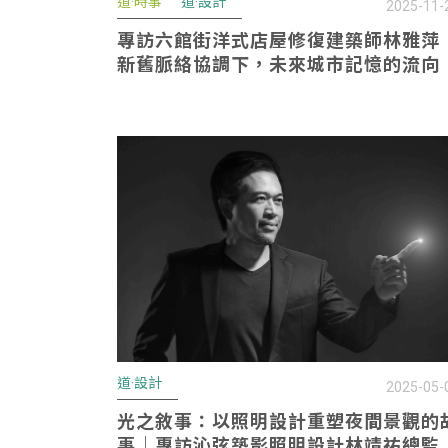
道·時事
道·設計
2025-11-
專訪六館街洋式店屋修復建築師林雅萍
新舊脈絡協調下，未來城市記憶的流向
道·設計
2025-05-
光之敘事：以照明設計重塑夜間景觀的
事｜專訪沁弦築影照明設計林靖祐總監