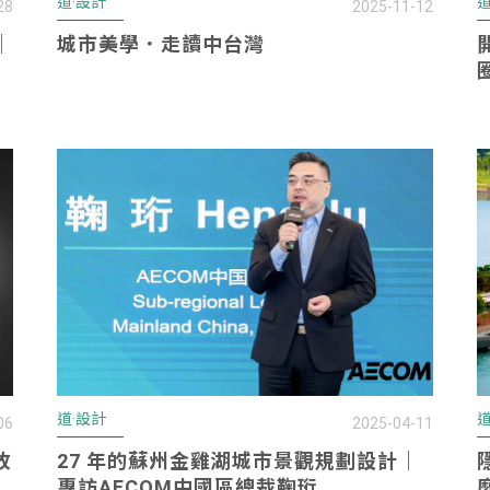
道·設計
道
28
2025-11-12
｜
城市美學．走讀中台灣
道·設計
道
06
2025-04-11
故
27 年的蘇州金雞湖城市景觀規劃設計｜
專訪AECOM中國區總裁鞠珩