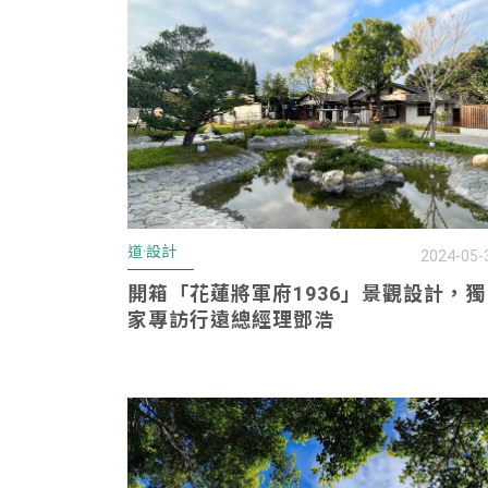
道·設計
2024-05-
開箱「花蓮將軍府1936」景觀設計，獨
家專訪行遠總經理鄧浩