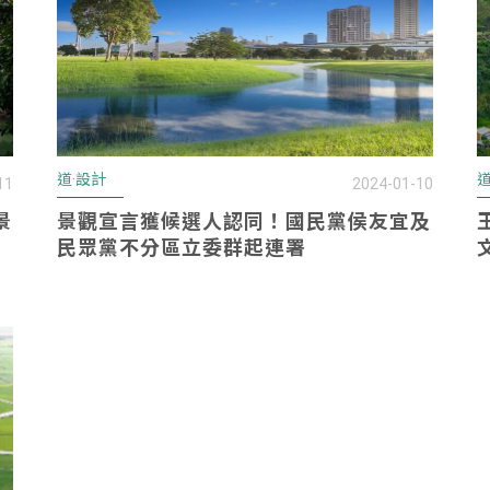
道·設計
道
11
2024-01-10
景
景觀宣言獲候選人認同！國民黨侯友宜及
民眾黨不分區立委群起連署