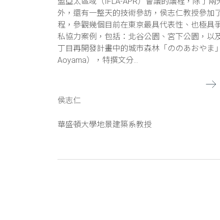
盟亞太區域（IFLA-APR）會議的議程，除了
外，還有一整天的技術參訪，侯志仁教授參加
程，參觀幾個目前在東京最具代表性、也極具
私協力案例，包括：北谷公園、宮下公園，以
丁目再開發計畫中的城市森林「ののあおやま」（
Aoyama），特撰文分...
侯志仁
華盛頓大學地景建築系教授