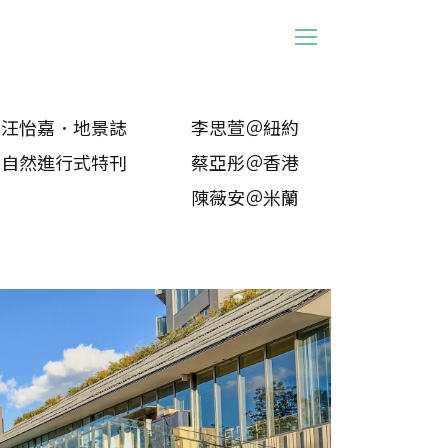
汪怡嘉．地景誌
李思萱＠紐約
法自然進行式特刊
蔡亞彤＠香港
陳薇安＠米蘭
汪怡嘉．地景
李思萱＠紐約
道法自然進行
蔡亞彤＠香港
陳薇安＠米蘭
詹鳳春．自然
侯志仁＠西雅