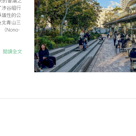
兩天的會議之
了涉谷組行
爭議性的公
及北青山三
Nono-
閱讀全文