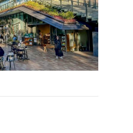
劉孝儀＠雪菲
鄭台祥．談天
章錦瑜．景觀