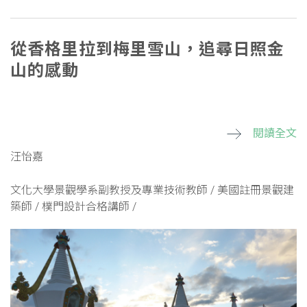
從香格里拉到梅里雪山，追尋日照金
山的感動
S
閱讀全文
汪怡嘉
文化大學景觀學系副教授及專業技術教師 / 美國註冊景觀建
築師 / 樸門設計合格講師 /