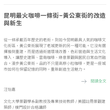
昆明最火咖啡一條街–黃公東街的改造
與新生
從一條承載百年歷史的老街，到如今昆明最具人氣的咖啡文
化街區，黃公東街展現了老城更新的另一種可能。它沒有選
擇推倒重建，而是透過街道環境改善、色彩營造與生活文化
導入，讓歷史建築、雲南咖啡、綠意景觀與居民日常自然融
合。漫步黃公東街，品的不只是高原小粒咖啡，更是一座城
市如何在保留記憶的同時，重新創造生活魅力。
閱讀全文
汪怡嘉
文化大學景觀學系副教授及專業技術教師 / 美國註冊景觀建
築師 / 樸門設計合格講師