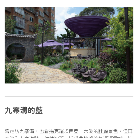
九寨溝的藍
曾走訪九寨溝，也看過克羅埃西亞十六湖的壯麗景色，但再