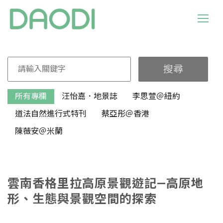
搜尋
所有專欄
汪怡嘉．地景誌
李思萱＠紐約
道法自然進行式特刊
蔡亞彤＠香港
陳薇安＠米蘭
雲南香格里拉高原景觀遊記—高原地
形、生態與景觀空間的探索