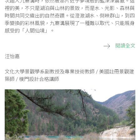
次踏入九寨溝時，依然被那片近乎夢境般的藍深深震撼。這
裡的美，不只是湖泊與山林的景致，而是水、光影、森林與
時間共同交織出的自然奇蹟。從澄澈湖水、倒映群山，到四
季變換的彩林風貌，九寨溝展現了一種難以取代、只能親身
感受的「人間仙境」。
閱讀全文
汪怡嘉
文化大學景觀學系副教授及專業技術教師 / 美國註冊景觀建
築師 / 樸門設計合格講師