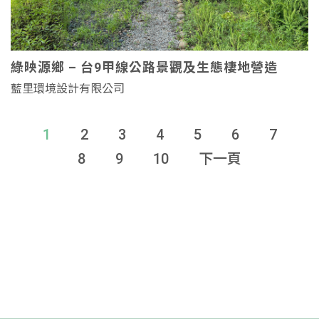
綠映源鄉 – 台9甲線公路景觀及生態棲地營造
藍里環境設計有限公司
1
2
3
4
5
6
7
8
9
10
下一頁