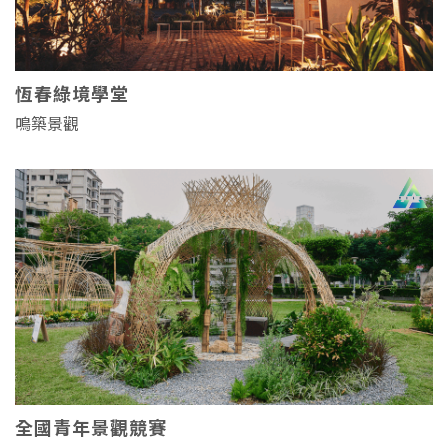
恆春綠境學堂
鳴築景觀
S
全國青年景觀競賽