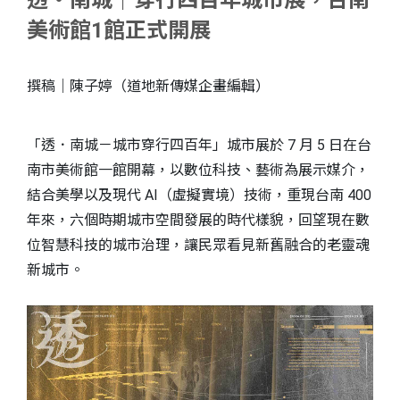
透・南城｜穿行四百年城市展，台南
美術館1館正式開展
撰稿｜陳子婷（道地新傳媒企畫編輯）
「透．南城－城市穿行四百年」城市展於 7 月 5 日在台
南市美術館一館開幕，以數位科技、藝術為展示媒介，
結合美學以及現代 AI（虛擬實境）技術，重現台南 400
年來，六個時期城市空間發展的時代樣貌，回望現在數
位智慧科技的城市治理，讓民眾看見新舊融合的老靈魂
S
新城市。