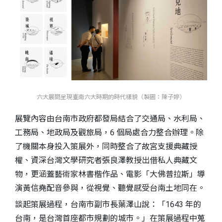
六大展間呈現臺南六大時期的時代樣貌（製圖：陳子婷）
展覽內容由台南市政府都發局結合了交通局、水利局、
工務局、地政局及觀旅局，6 個局處合力整合辦理。除
了機關本身投入策展外，同時整合了故宮支援典藏授
權、資深台灣文學研究者張良澤教授出借私人典藏文
物，更涵蓋藝術家林書楷作品、電影「大佛普拉斯」導
演黃信堯配音參與，從視覺、聽覺感受台南土地同在。
談起策展過程，台南市副市長葉澤山說：「1643 年的
台南，是台灣首座都市規劃的城市。」在策展過程中蒐