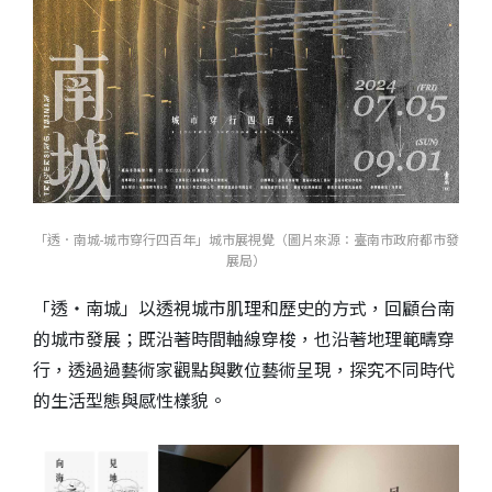
「透．南城-城市穿行四百年」城市展視覺（圖片來源：臺南市政府都市發
展局）
「透・南城」以透視城市肌理和歷史的方式，回顧台南
的城市發展；既沿著時間軸線穿梭，也沿著地理範疇穿
行，透過過藝術家觀點與數位藝術呈現，探究不同時代
的生活型態與感性樣貌。