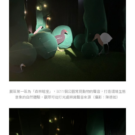
展區第一區為「森林暗室」，以11個公園常見動物的聲音，打造環境生態
意象的自然體驗，觀眾可從打光處辨識聲音來源（攝影：陳德如）