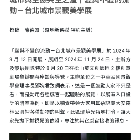
城市與生態共生之道｜變與不變的流
動－台北城市景觀美學展
撰稿｜陳德如（道地新傳媒 特約主編）
「變與不變的流動－台北城市景觀美學展」於 2024 年
8 月 13 日開展，展期至 2024 年 11 月 24 日，主辦方
及策展團隊特於 8 月 20 日在松山菸文創園區 2 樓創意
劇場舉辦開幕座談與導覽。主辦單位之一中華民國景觀
學會理事長鄧婉君致詞表示，這是一個鼓勵大家不只是
S
看，而是動用各種感官一起體驗的展覽，以展區入口設
計的暗室為例，即是以聽覺帶領大家用耳朵認識大安森
林公園裡各種動物的叫聲。此區環境光特地打暗，讓大
家先拋下對視覺的依賴，專注於其它感官接收的訊息。