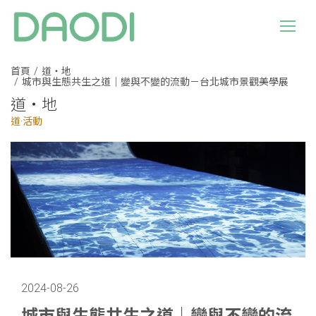
首頁
道・地
城市與生態共生之道｜變與不變的流動－台北城市景觀美學展
道・地
道·活動
2024-08-26