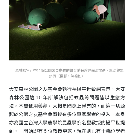
「森林暗室」中11個公園常見動物的聲音隨著燈光輪流放送，幫助觀眾
辨識（攝影：陳德如）
大安森林公園之友基金會執行長楊平世致詞表示，大安
森林公園這 10 年所解決包括蚊蟲等問題皆以生態方
法，不曾使用藥劑，大概是國際上僅有的，而這一切源
起於公園之友基金會背後有多位專家學者的投入，本身
亦為國立台灣大學農學院昆蟲學系名譽教授的楊平世提
到，一開始即有 5 位教授專家，現在則已有十幾位學者