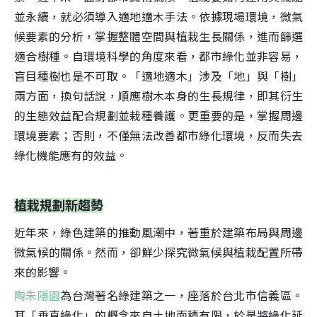
並永續，就必須導入適地適木手法。依據現場環境，微氣
候要素的分析，掌握整體空間與植栽生長關係，進而篩選
適合樹種。自環境科學的角度來看，都市綠化並非容易，
盲目種樹也是不可取。「適地適木」涉及「地」與「樹」
兩方面，換句話說，順應樹木本身的生長規律，即其衍生
的生態效益配合規劃並栽種養護。更重要的是，掌握周邊
環境要素；否則，不僅無法改善都市綠化環境，反而失去
綠化機能應有的效益。
植栽規劃新趨勢
近年來，綠色建築的推動風潮中，著重於建築布局與周邊
微氣候的關係。然而，卻鮮少探究微氣候與植栽配置所帶
來的影響。
陶朱隱園
為台灣著名綠建築之一，座落於台北市信義區。
其「垂直綠化」的概念來自土地面積有限，於是將綠化延