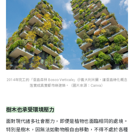
S
2014年完工的「垂直森林 Bosco Verticale」＠義大利米蘭，讓垂直綠化概念
落實成真實都市綠建築。（圖片來源：Canva）
樹木也承受環境壓力
面對現代諸多社會壓力，即便是植物也面臨相同的處境。
特別是樹木，因無法如動物般自由移動，不得不處於各種