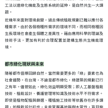
工法以達綠化機能及生態系統的延伸，是自然共生一大課
題。
近幾年來面對環境劇變，過去傳統植栽規劃已難以應付各
種需求。由於各個樹種所需求的環境不同，而相同樹種因
生長環境也會產生個體之差異性，藉由應用科學的理論及
技術手法，更加有利於合理配置並建構生態共生機能環
境。
都市綠化現狀與未來
隨著都市倡導回歸自然，當然需要更多的「綠」要素也為
社會趨勢。在台灣，不論是都市綠化，綠建築的規劃已行
之有年。儘管如此，綠化效益明顯受限；即人工基盤植栽
技術、植栽設計、養護管理等知識及技術水平不符需求。
即使是植物配植與篩選、種植施工技術等依舊存在許多課
題，如植栽設計初步，未能掌握基地與樹木習性，盲目施