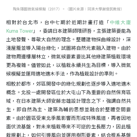
陶朱隱園微氣候模擬（2017）。（圖片來源：同濟大學謝俊民教授）
相對於台北市，台中七期於近期計畫打造「
中維大廈
Kuma Tower
」，委請日本建築師隈研吾，主張建築要能為
土地發聲、尊敬大自然的理念。整體建物採曲線設計，深
淺屋簷並導入陽台綠化，試圖將自然元素融入建物。由於
建物周邊樓層林立，微氣候要素要比其他綠建築植栽環境
更為複雜。儘管如此，以植栽永續共生為目標，導入微氣
候模擬並運用適地適木手法，作為植栽設計的準則。
相較於都市，郊區開發中的綠化規劃也逐步導入適地適木
概念。北投一處開發區位於大屯山下為重要的自然保育區
域，在日本建築大師安藤忠雄設計理念之下，強調自然共
生，即自然為主、建築為輔的思想並融合於整體空間要
素。由於園區受東北季風影響而形成特殊風道，再者因地
面伏流基盤，對未來植栽帶來不可逆的生長壓力，因此植
栽規劃上，如何引導風向並運用樹形要素，結合根系基盤