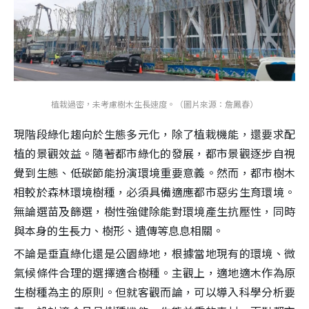
植栽過密，未考慮樹木生長速度。（圖片來源：詹鳳春）
現階段綠化趨向於生態多元化，除了植栽機能，還要求配
植的景觀效益。隨著都市綠化的發展，都市景觀逐步自視
覺到生態、低碳節能扮演環境重要意義。然而，都市樹木
相較於森林環境樹種，必須具備適應都市惡劣生育環境。
無論選苗及篩選，樹性強健除能對環境產生抗壓性，同時
與本身的生長力、樹形、遺傳等息息相關。
不論是垂直綠化還是公園綠地，根據當地現有的環境、微
氣候條件合理的選擇適合樹種。主觀上，適地適木作為原
生樹種為主的原則。但就客觀而論，可以導入科學分析要