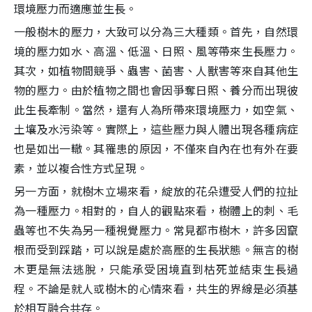
環境壓力而適應並生長。
一般樹木的壓力，大致可以分為三大種類。首先，自然環
境的壓力如水、高溫、低溫、日照、風等帶來生長壓力。
其次，如植物間競爭、蟲害、菌害、人獸害等來自其他生
物的壓力。由於植物之間也會因爭奪日照、養分而出現彼
此生長牽制。當然，還有人為所帶來環境壓力，如空氣、
土壤及水污染等。實際上，這些壓力與人體出現各種病症
也是如出一轍。其罹患的原因，不僅來自內在也有外在要
素，並以複合性方式呈現。
另一方面，就樹木立場來看，綻放的花朵遭受人們的拉扯
為一種壓力。相對的，自人的觀點來看，樹體上的刺、毛
蟲等也不失為另一種視覺壓力。常見都市樹木，許多因竄
根而受到踩踏，可以說是處於高壓的生長狀態。無言的樹
木更是無法逃脫，只能承受困境直到枯死並結束生長過
程。不論是就人或樹木的心情來看，共生的界線是必須基
於相互融合共存。