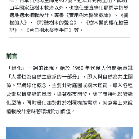
師，日本自然再生師第937號。近年針對阿里山、陽明
山等國家級樹木救治以外，也擔任垂直綠化顧問等指導
適地適木植栽設計。專書《實用樹木醫學概論》、《醫
樹的人》、《聆聽樹木的聲音》、《樹木醫的櫻花樹筆
記》、《台日樹木醫學手冊》等。
前言
「綠化」一詞的出現，始於 1960 年代後人們開始意識
「人類也為自然生態系的一部分」，即人與自然為共生關
係。早期綠化概念，主要針對庭園或樹木鑑賞，導入各種
要素以構成綠的風景。隨著都市開發，除了間接地影響綠
化型態，同時暖化趨勢對於樹種機能需求，就意義上來說
植栽設計意味著環境附加價值。