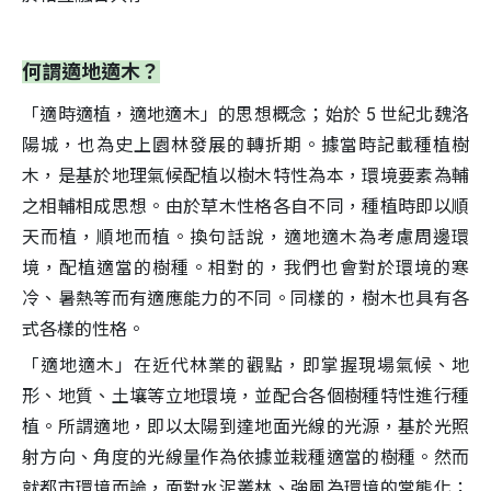
何謂適地適木？
「適時適植，適地適木」的思想概念；始於 5 世紀北魏洛
陽城，也為史上園林發展的轉折期。據當時記載種植樹
木，是基於地理氣候配植以樹木特性為本，環境要素為輔
之相輔相成思想。由於草木性格各自不同，種植時即以順
天而植，順地而植。換句話說，適地適木為考慮周邊環
境，配植適當的樹種。相對的，我們也會對於環境的寒
冷、暑熱等而有適應能力的不同。同樣的，樹木也具有各
式各樣的性格。
「適地適木」在近代林業的觀點，即掌握現場氣候、地
形、地質、土壤等立地環境，並配合各個樹種特性進行種
植。所謂適地，即以太陽到達地面光線的光源，基於光照
射方向、角度的光線量作為依據並栽種適當的樹種。然而
就都市環境而論，面對水泥叢林、強風為環境的常態化；