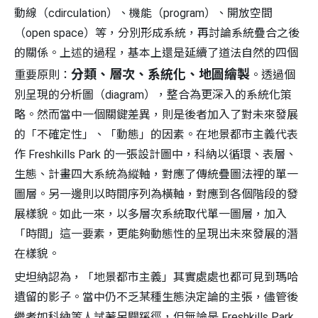
動線（cdirculation）、機能（program）、開放空間
（open space）等，分別形成系統，再討論系統疊合之後
的關係。上述的過程，基本上還是延續了道法自然的四個
分類、層次、系統化、地圖繪製
重要原則：
。透過個
別呈現的分析圖（diagram），整合為更深入的系統化策
略。然而當中一個關鍵差異，則是後者加入了對未來發展
的「不確定性」、「動態」的因素。在地景都市主義代表
作 Freshkills Park 的一張設計圖中，科納以循環、表層、
生態、計畫四大系統為縱軸，對應了傳統疊圖法裡的單一
圖層。另一邊則以時間序列為橫軸，對應到各個階段的發
展樣貌。如此一來，以多層次系統取代單一圖層，加入
「時間」這一要素，更能夠動態性的呈現出未來發展的潛
在樣貌。
史坦納認為，「地景都市主義」其實處處也都可見到瑪哈
遺留的影子。當中仍不乏某種生態決定論的主張，儘管後
繼者如科納等人試著另闢蹊徑，但無論是 Freshkills Park