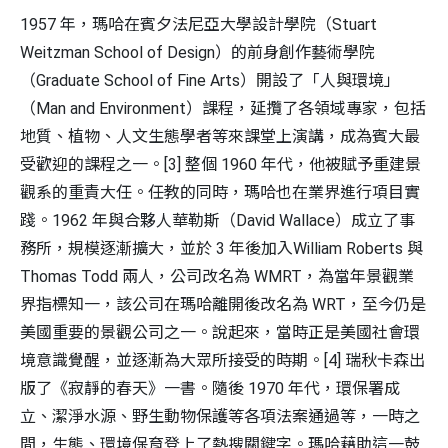
1957 年，瑪哈在賓夕法尼亞大學設計學院（Stuart
Weitzman School of Design）的前身創作藝術學院
（Graduate School of Fine Arts）開設了「人與環境」
（Man and Environment）課程，延攬了各領域專家，包括
地質、植物、人文生態學者等來課堂上演講，成為賓大最
受歡迎的課程之一。[3] 整個 1960 年代，他被賦予重建景
觀系的重責大任。任教的同時，瑪哈也在業界進行項目實
踐。1962 年與合夥人華勒斯（David Wallace）成立了事
務所，規模逐漸擴大，並於 3 年後加入William Roberts 與
Thomas Todd 兩人，公司改名為 WMRT，為當年景觀業
界指標知一，該公司在瑪哈離開後改名為 WRT，至今仍是
美國重要的景觀公司之一。說起來，當時正是美國社會環
境意識覺醒，並逐漸為大眾所接受的時期。[4] 瑞秋卡森出
版了《寂靜的春天》一書。隨後 1970 年代，環保署成
立、潔淨水源、野生動物保護等各項法案通過等，一時之
間，生態、環境保育登上了熱搜關鍵字。瑪哈藉助這一鼓