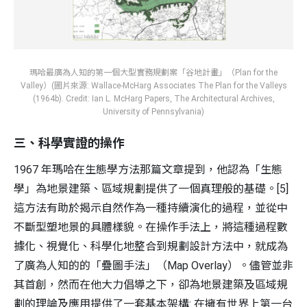
瑪哈最廣為人知的第一個大型實務規劃案「谷地計畫」（Plan for the
Valley）(圖片來源: Wallace-McHarg Associates The Plan for the Valleys
(1964b). Credit: Ian L. McHarg Papers, The Architectural Archives,
University of Pennsylvania)
三、科學實證的操作
1967 年瑪哈在生態學方法那篇文章提到，他認為「生態
學」為地景建築、區域規劃提供了一個真理般的基礎。[5]
這方法有助於揭示自然作為一種持續演化的過程，並從中
不斷型塑地景的具體樣貌。在操作手法上，將這種過程數
據化、視覺化、科學化地整合到規劃設計方法中，就成為
了廣為人知的的「疊圖手法」（Map Overlay）。儘管並非
其首創，然而在他大力倡導之下，卻為地景建築及區域規
劃的理論及應用提供了一套基本架構: 在擁有世界上第一台