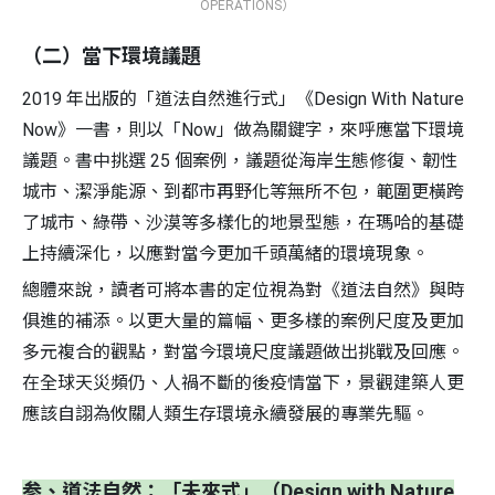
OPERATIONS）
（二）當下環境議題
2019 年出版的「道法自然進行式」《Design With Nature
Now》一書，則以「Now」做為關鍵字，來呼應當下環境
議題。書中挑選 25 個案例，議題從海岸生態修復、韌性
城市、潔淨能源、到都市再野化等無所不包，範圍更橫跨
了城市、綠帶、沙漠等多樣化的地景型態，在瑪哈的基礎
上持續深化，以應對當今更加千頭萬緒的環境現象。
總體來說，讀者可將本書的定位視為對《道法自然》與時
俱進的補添。以更大量的篇幅、更多樣的案例尺度及更加
多元複合的觀點，對當今環境尺度議題做出挑戰及回應。
在全球天災頻仍、人禍不斷的後疫情當下，景觀建築人更
應該自詡為攸關人類生存環境永續發展的專業先驅。
参、道法自然：「未來式」（Design with Nature