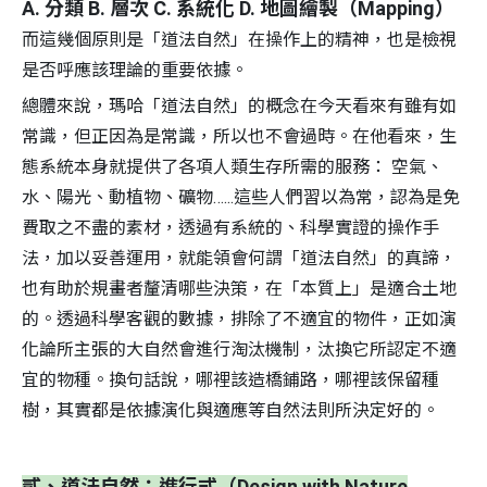
A. 分類 B. 層次 C. 系統化 D. 地圖繪製（Mapping）
而這幾個原則是「道法自然」在操作上的精神，也是檢視
是否呼應該理論的重要依據。
總體來說，瑪哈「道法自然」的概念在今天看來有雖有如
常識，但正因為是常識，所以也不會過時。在他看來，生
態系統本身就提供了各項人類生存所需的服務： 空氣、
水、陽光、動植物、礦物…...這些人們習以為常，認為是免
費取之不盡的素材，透過有系統的、科學實證的操作手
法，加以妥善運用，就能領會何謂「道法自然」的真諦，
也有助於規畫者釐清哪些決策，在「本質上」是適合土地
的。透過科學客觀的數據，排除了不適宜的物件，正如演
化論所主張的大自然會進行淘汰機制，汰換它所認定不適
宜的物種。換句話說，哪裡該造橋鋪路，哪裡該保留種
樹，其實都是依據演化與適應等自然法則所決定好的。
貳、道法自然：進行式（Design with Nature