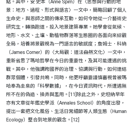
點。其中，安‧史本（Anne Spirn）在〈思想與行動的地
景：地方、過程、形式與語言〉一文中，簡略回顧了個人
生命史，與恩師之間的傳承互動，如何令她從一介藝術史
研究生，轉換跑道，投入地景建築專業。她學會從氣候、
地形、水文、土壤、動植物群落等生態圈的各面向來綜觀
全局，培養將景觀視為一門語言的敏感度；詹姆士．科納
（James Corner）的〈大局觀：道法
自然
文化〉一文中，
重新省思了瑪哈哲學在今日的重要性，及其可能遭遇的挑
戰。其中，他強調跨國界的治理、協調與行動，如何連結
群眾個體，引發共鳴。同時，他更呼籲要謹慎審視曾被瑪
哈奉為圭臬的「科學數據」，在今日資訊時代，所遭遇無
所不在的偽造、操弄與濫用。[11]除此之外，史坦納早年
亦有文章從年鑑史學派（Annales School）的角度出發，
提出一套把文化風俗、生活日常細節等人類生態（Human
Ecology）整合到地景的觀念。[12]