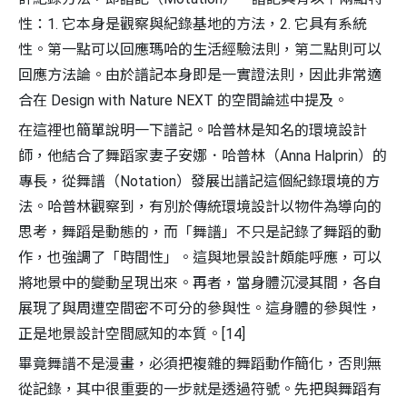
性：1. 它本身是觀察與紀錄基地的方法，2. 它具有系統
性。第一點可以回應瑪哈的生活經驗法則，第二點則可以
回應方法論。由於譜記本身即是一實證法則，因此非常適
合在 Design with Nature NEXT 的空間論述中提及。
在這裡也簡單說明一下譜記。哈普林是知名的環境設計
師，他結合了舞蹈家妻子安娜．哈普林（Anna Halprin）的
專長，從舞譜（Notation）發展出譜記這個紀錄環境的方
法。哈普林觀察到，有別於傳統環境設計以物件為導向的
思考，舞蹈是動態的，而「舞譜」不只是記錄了舞蹈的動
作，也強調了「時間性」。這與地景設計頗能呼應，可以
將地景中的變動呈現出來。再者，當身體沉浸其間，各自
展現了與周遭空間密不可分的參與性。這身體的參與性，
正是地景設計空間感知的本質。[14]
畢竟舞譜不是漫畫，必須把複雜的舞蹈動作簡化，否則無
從記錄，其中很重要的一步就是透過符號。先把與舞蹈有