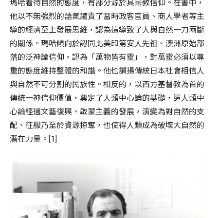
瑪哈看待自然的態度，有部分源於其宗教信仰。在書中，
他以不無強烈的語氣譴責了當時政客官員、商人學者等主
導的經濟至上發展思維，認為這導致了人與自然一刀兩斷
的關係。瑪哈傾向於認同北美印第安人先祖、澳洲原始部
落的泛神論信仰，認為「萬物皆有靈」，對萬靈必須以尊
重的態度維持整體的和諧。他也讚揚傳統日本社會相信人
與自然不可分割的民族性。相反的，以西方基督教為首的
傳統一神信仰價值，奠定了人類中心論的基礎，這人類中
心論經過文藝復興、啟蒙主義的發展，演變為對自然的支
配、征服乃至於資源掠奪，也使得人類成為破壞大自然的
潛在力量。[1]