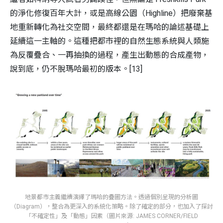
的淨化修復百年大計，或是高線公園（Highline）把廢棄基
地重新轉化為社交空間，最終都還是在瑪哈的論述基礎上
延續這一主軸的。這種把都市裡的自然生態系統與人類施
為反覆疊合、一再抽換的過程，產生出動態的合成產物，
說到底，仍不脫瑪哈最初的版本。[13]
地景都市主義繼續演繹了瑪哈的疊圖方法。透過個別呈現的分析圖
（Diagram），整合為更深入的系統化策略。除了確定的部分，也加入了探討
「不確定性」及「動態」因素（圖片來源: JAMES CORNER/FIELD