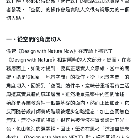
式」時，勢必仍得延續「進行式」的脈絡並加以實踐。筆
者發現，「空間」的操作會是實踐人文很有說服力的一個
切入點。
一、從空間的角度切入
儘管《Design with Nature Now》在理論上補充了
《Design with Nature》相對隱晦的人文部分，然而，在實
務層面上，如剛才提到，要真正落實人文思維，當中的關
鍵，還是得回到「地景空間」的操作。從「地景空間」的
角度切入，回歸到「空間」這件事，意味著重新看待生活
周遭真實具體的感知層面。雖然地景建築中的空間論述，
始終是專業教育裡一個最基礎的面向，然而正因如此，它
反而隨著設計師養成階段被逐步忽略遺忘。加上空間無色
無味、無從捉摸的特質，很容易被淹沒在畢業設計五光十
色、包山包海的選題裡。因此，筆者在思考「道法自然未
來式」（Design with Nature NEXT）時，把空間視為人文