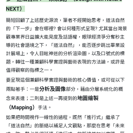
NEXT）
簡短回顧了上述歷史源流，筆者不經開始思考，道法自然
的「下一步」會在哪裡? 會以何種形式呈現? 尤其當台灣景
觀專業界日益擴大能見度及話語權，眼球經濟爭分奪秒主
導的社會語境之下，「道法自然」，能否逐步跳出畢業設
計展場上，令人目眩神迷的分析渲染圖，以及口號式的標
題，轉往一種兼顧科學實證與藝術表現的方法論，或許是
值得觀察的指標之一。
要呈現這個兼顧科學實證與藝術的核心價值，或可從以下
分析及圖像
兩點著手：一是
部分，藉由分層系統化的概
地圖繪製
念來表達；二則是上述一再提到的
（Mapping）
手法。
如果把時間視作一線性的過程，既然「進行式」繼承了
「道法自然」的脈絡以補足人文觀點，那麼在思考「未來