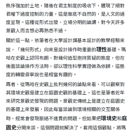
秩序強加於土地，隨後在君主制度的吸收下，體現了絕對
君權下過度控制的力量，這是徹底不自然的，是人文的過
度呈現。這種從形式出發、立場分明的論調，對今天許多
景觀人而言想必再熟悉不過。
關於這一點，依筆者在大學設計課基本設計的教學經驗來
理性
說，「幾何形式」向來是設計操作時重要的
基礎。瑪
哈在史觀上認同布朗，對幾何造型抱持質疑的態度，但在
後面談論操作方法時，卻以理性科學實證做為依歸，這態
度的轉變毋寧說也是相當有趣的。
再者，從瑪哈在史觀上批判幾何的論點來看，可以觀察到
其環境史觀是建立在庭園史觀的基礎上，這也是筆者近年
來研究景觀史發現的問題。景觀史傳統上是建立在庭園史
的基礎上來發展，因此每當談論到環境相關的交互關係
環境史
庭
時，經常會發現脈絡不連貫的問題。但如果把
和
園史
分開來談，這個問題就解決了。套用這個觀點，將瑪