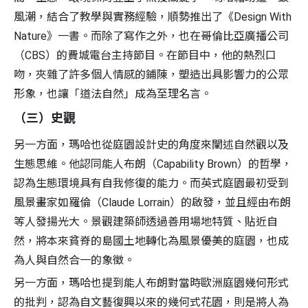
風潮，結合了教學與實務經驗，順勢推出了《Design With
Nature》一書。而除了寫作之外，也在哥倫比亞廣播公司
（CBS）的費城電台主持節目。在節目中，他的熱烈口
吻，夾雜了許多個人情感的鋪陳，塑造出具影響力的公眾
形象，也讓「道法自然」成為至理名言。
（三）史觀
另一方面，瑪哈也從庭園設計史的角度來闡述自然觀以及
生態思維。他認同能人布朗（Capability Brown）的哲學，
認為生態環境具有自我修復的能力。而英式庭園最初受到
風景畫家如羅倫（Claude Lorrain）的啟發，並且經由布朗
等人發揚光大。景觀建築師透過善用場地特質、貼近自
然，將本來貧脊的島國土地轉化為風景優美的庭園，也成
為人與自然合一的象徵。
另一方面，瑪哈也提到能人布朗對當時歐洲庭園幾何形式
的批判，認為自文藝復興以來的幾何式花園，則是將人為