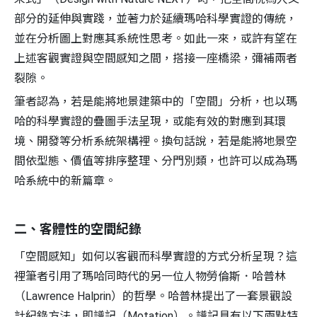
部分的延伸與實踐，並著力於延續瑪哈科學實證的傳統，
並在分析圖上對應其系統性思考。如此一來，或許有望在
上述客觀實證與空間感知之間，搭接一座橋梁，彌補兩者
裂隙。
筆者認為，若是能將地景建築中的「空間」分析，也以瑪
哈的科學實證的疊圖手法呈現，或能有效的對應到其環
境、開發等分析系統架構裡。換句話說，若是能將地景空
間依型態、價值等排序整理、分門別類，也許可以成為瑪
哈系統中的新篇章。
二、客體性的空間紀錄
「空間感知」如何以客觀而科學實證的方式分析呈現？這
裡筆者引用了瑪哈同時代的另一位人物勞倫斯．哈普林
（Lawrence Halprin）的哲學。哈普林提出了一套景觀設
計紀錄方法，即譜記（Motation）。譜記具有以下兩點特