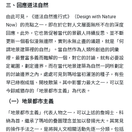
三、回應道法自然
由此可見，《道法自然進行式》（Design with Nature
Now）的亮點之一，即在於它對人文層面無所不在的深度
回應。此外，它也敦促著當代的景觀人持續反思、並不斷
更新一個看似漫無邊際，實則永無止盡的議題，就是「何
謂地景建築裡的自然」。當自然作為人類所創造的詞彙
裡，最豐富多義而難解的一個，對它的討論，就有必要設
定範圍，劃定邊界，而在當代地景建築為自然一詞所劃定
的討論邊界之內，處處可見到瑪哈當初灑落的種子，有些
早已綠樹成蔭、開枝散葉。其中影響力最大之一，可以至
今餘威猶存的「地景都市主義」為代表。
（一）地景都市主義
「地景都市主義」代表人物之一，可以上述的詹姆士．科
納為首，繼承了瑪哈的疊圖理念並加以發揚光大。其常見
的操作手法之一，是將與人文相關活動先逐一分類，包括