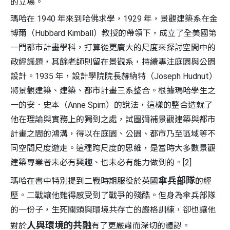
的立場。
瑪哈在 1940 年來到哈佛求學，1929 年，景觀建築系在金
博爾（Hubbard Kimball）教授的帶領下，成立了全美國第
一門都市計畫學科，打算從更廣大的尺度來探討空間中的
政經議題，其餘老師則留在景觀系，持續專注庭園與公園
設計。1935 年，設計學院院長赫納特（Joseph Hudnut）
將景觀建築、建築、都市計畫三系整合。根據瑪哈學生之
一的安．史本（Anne Spirn）的說法，這樣的整合造就了
他在理論與實務上的獨到之處，試圖彌補景觀建築與都市
計畫之間的鴻溝，得以在庭園、公園、都市乃至區域等不
同空間尺度遊走。這種跨尺度的思維，是當時大多數景觀
建築專業者未必有興趣、也未必有能力做到的。[2]
傘兵部隊
瑪哈在書中特別提到二戰時期服役於英國
的經
歷。二戰讓他難得感受到了戰爭的殘酷。但身為傘兵部隊
的一份子，生死關頭與環境共存亡的嚴格訓練，卻也讓他
人與環境的共融
對於
有了更嚴肅而深切的體認。