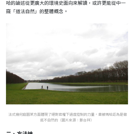
哈的論述從更廣大的環境史面向來解讀，或許更能從中一
窺「道法自然」的整體概念。
法式幾何庭園某方面體現了絕對君權下過度控制的力量，曾被瑪哈認為是徹
底不自然的（圖片來源：鄭台祥）
二、方法論