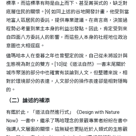
標準，而這標準有時是由上而下、甚至菁英式的，缺乏對
底層住民的關懷。[9] 如同上述的谷地開發計畫，他受到當
地富人區居民的委託，提供專業建議。在商言商，決策過
程勢必考量到業主本身的利益出發點。因此，肯定受到來
自四面八方委託人的影響，而這些人本身的社經地位政治
意圖也大相逕庭。
儘瑪哈本人在垂暮之年也曾堅定的說，自己從未將設計與
生態視為對立的雙方。[10]從《道法自然》一書末尾關於
城市聚落的部分中也確實有談論到人文，但整體來說，相
對於環境部分的表達，人文部分的操作表達卻是相對隱晦
的。
（二）論述的補添
有鑑於此，「道法自然進行式」《Design with Nature
Now》一書中，繼承了瑪哈理念的景觀專業者紛紛在書中
強調人文層面的關懷，這無疑也更貼近於人類式的生態觀