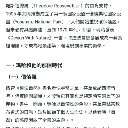
羅斯福總統（Theodore Roosevelt Jr.）的首肯支持，
1905 年共同推動成立了第一個國家公園—優勝美地國家公
園（Yosemite National Park）。人們開始重視環保議題，
但未必有具體論述。直到 1970 年代，伊恩．瑪哈發表
S
《Design With Nature》一書，將道法自然發展成為一套實
證理論，才成為地景建築、環境規劃專業的顯學。
一、瑪哈和他的那個時代
（一）價值觀
儘管《道法自然》書名看似尋常之至，甚至放諸四海皆
準，但實際閱讀後，才發現它其實也是特定時空背景下的
產物。書中一開頭，瑪哈以自傳性的色彩，甚至帶點宗教
布道式的口吻，短暫回顧了個人生命史，以他看待「自
然」的態度開啟了全書的主題。。