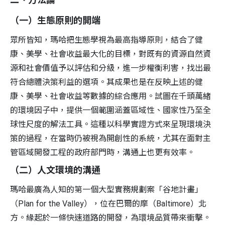
（一）生態原則的開端
眾所皆知，瑪哈把生態學視為最高指導原則，結合了健
康、美學、社會收益最大化的目標，對既有的資源自然資
源和社會價值予以評估和分級，進一步權衡利害，找出最
符合總體決策利益的選項。其成果也是在反映上述的健
康、美學、社會收益等數據的綜合應用。試圖在千頭萬緒
的環境因子中，提供一個範圍涵蓋區域性、國家性乃至全
球性尺度的解法工具。這種以科學實證方式來呈現環境決
策的過程，在當時仍被視為開創性的系統，尤其在面對主
管區域開發工程的政府部門時，溝通上也更有效率。
（二）人文環境的溝通
瑪哈最廣為人知的第一個大型實務規劃案「谷地計畫」
（Plan for the Valley），位在巴爾的摩（Baltimore）北
方。緣起於一條快速道路的開發，為環境品質帶來衝擊。