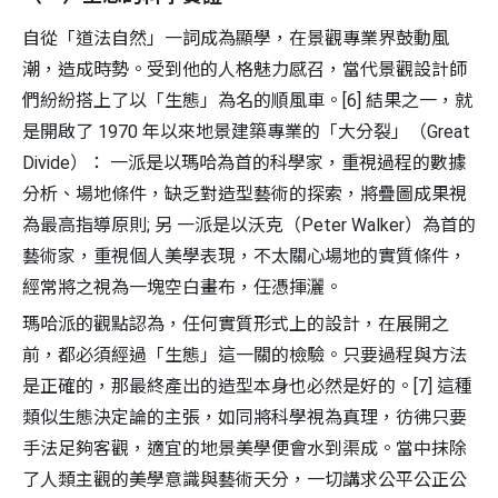
自從「道法自然」一詞成為顯學，在景觀專業界鼓動風
潮，造成時勢。受到他的人格魅力感召，當代景觀設計師
們紛紛搭上了以「生態」為名的順風車。[6] 結果之一，就
是開啟了 1970 年以來地景建築專業的「大分裂」（Great
Divide）： 一派是以瑪哈為首的科學家，重視過程的數據
分析、場地條件，缺乏對造型藝術的探索，將疊圖成果視
為最高指導原則; 另 一派是以沃克（Peter Walker）為首的
藝術家，重視個人美學表現，不太關心場地的實質條件，
經常將之視為一塊空白畫布，任憑揮灑。
瑪哈派的觀點認為，任何實質形式上的設計，在展開之
前，都必須經過「生態」這一關的檢驗。只要過程與方法
是正確的，那最終產出的造型本身也必然是好的。[7] 這種
類似生態決定論的主張，如同將科學視為真理，彷彿只要
手法足夠客觀，適宜的地景美學便會水到渠成。當中抹除
了人類主觀的美學意識與藝術天分，一切講求公平公正公