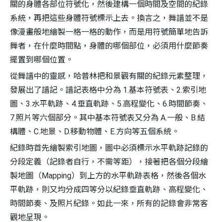
關的身體各部位符號化，然後建構一個時間及空間的紀錄
系統，再把這些身體符號標示上去。換言之，舞譜並不是
像漫畫般地繪製一格一格的動作，而是用符號簡單地告訴
舞者，在什麼時間點，身體的哪個部位，必須用什麼節奏
擺置到哪個位置。
從舞譜中的靈感，哈普林把和景觀有關的紀錄元素整理，
發展出了譜記。譜記表格中分為 1.基本符號表、2.索引地
圖、3.水平軌跡、4.垂直軌跡、5.高程變化、6.時間節奏、
7.照片等六個部分。其中基本符號表又分為 A.一般、B.結
構體、C.地景、D.移動物體、E.方向等五個系統。
紀錄時首先繪製索引地圖，圖中必須標示水平軌跡記錄的
分段定義（記錄者自行，不需等距），接著把各個分段繪
製地圖（Mapping）到上方的水平軌跡表格，然後各個水
平軌跡，則又均分成四等分以紀錄垂直軌跡、高程變化、
時間節奏、及照片紀錄。如此一來，所有的記錄會非常客
觀地呈現。