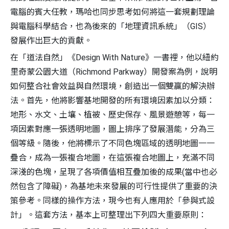
電腦的賓大任教，瑪哈也同步思考如何將這一套規劃理論
與電腦科學結合，也為後來的「地理資訊系統」（GIS）
發展作出巨大的貢獻。
在「道法自然」《Design With Nature》一書裡，他以紐約
里奇蒙公園大道（Richmond Parkway）開發案為例，說明
如何整合社會效益與自然環境，創造出一個雙贏的解決辦
法。首先，他將影響基地開發的所有環境因素加以分類：
地形、水文、土壤、植被、歷史保存、風景遊憩等，每一
項因素對應一張透明地圖，圖上排序了發展潛能，分為三
個等級。隨後，他將標示了不同色塊區域的透明地圖一一
疊合，成為一張複合地圖，在這張複合地圖上，充滿不同
深淺的色塊，呈現了各項價值相互疊加後的成果(當中也必
然包含了障礙)，為基地未來發展的可行性提供了重要的決
策參考。同樣的操作方法，現今也有人應用於「參與式設
計」。這套方法，基本上可整理出下列四大重要原則：