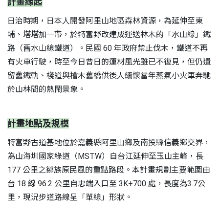
計畫緣起
日治時期，日本人開發阿里山地區森林資源，為延伸至東
埔、塔塔加一帶，於特富野改建成運送林木的「水山線」鐵
路（舊水山線鐵道）。民國 60 年政府禁止伐木，鐵道不再
有火車行駛，時至今日昔日的運材風光雖已不復見，但仍遺
留舊鐵軌、棧道與檜木舊橋供後人緬懷當年蒸氣小火車奔馳
於山林間的熱鬧景象。
計畫地點及規模
特富野古道基地位於嘉義縣阿里山鄉及南投縣信義鄉交界，
為山海圳國家綠道（MSTW）自台江延伸至玉山主峰，長
177 公里之鄒族原民風的重點路段。本計畫規劃主要範圍由
台 18 線 96.2 公里自忠端入口至 3K+700 處，長度為3.7公
里，現況步道路線呈「單線」形狀。