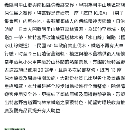
義縣阿里山鄉與南投縣信義鄉交界，早期為阿里山地區鄒族
原住民之獵徑，特富野是建造第一座「庫巴 KUBA」（男子
集會所）的所在地，乘載著鄒族人的傳統精神與延續。日治
時期，日本人開發阿里山地區森林資源，為延伸至東埔、塔
塔加一帶，於特富野改建成運送林木的「水山線」鐵路（舊
水山線鐵道）。民國 60 年政府禁止伐木，鐵道不再有火車
行駛，時至今日仍遺留舊鐵軌、棧道與檜木舊橋供後人緬懷
當年蒸氣小火車奔馳於山林間的熱鬧景象。有鑑於原特富野
古道設施已使用 20 餘年，且經多次局部整修，既有 13 座
原木橋樑及周邊相關設施，大部份材質已出現劣化及景觀嚴
S
重違和感。本計畫是將全段步道橋樑進行全面整修，除保障
遊客使用安全外，更連結了鄒族原鄉及周邊遊憩亮點，形塑
出特富野古道獨特林業鐵道之景觀特色，期望對環境教育推
廣及觀光品質提升有大助益。