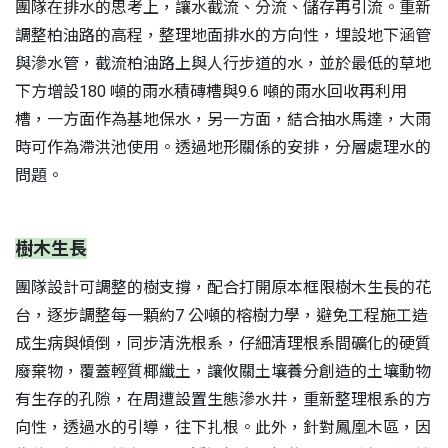
團隊在排水的思考上，讓水截流、分流、儲存再引流。重新
調整柏油路的高程，整理地面排水的方向性，埋設地下涵管
與滲水管，截流柏油路上與人行步道的水，並於最低的草地
下方增設180 噸的雨水積磚槽與9.6 噸的雨水回收再利用
槽，一方面作為基地保水，另一方面，結合抽水馬達，大雨
時可作為滯洪池使用。透過地形關係的安排，分層處理水的
問題。
樹木生長
團隊設計可調整的樹支撐，配合打開原本框限樹木生長的花
台，逐步調整每一顆約7 公噸的榕樹力學，避免工程施工造
成生病與傾倒，同步清洗根系，仔細清理根系間礦化的硬質
廢棄物，覆蓋輕質椰纖土，讓攸關土壤養分創造的土壤動物
有生存的孔隙，在周遭設置生態滲水井，重新整理根系的方
向性，透過水的引導，往下扎根。此外，針對鳳凰木區，因