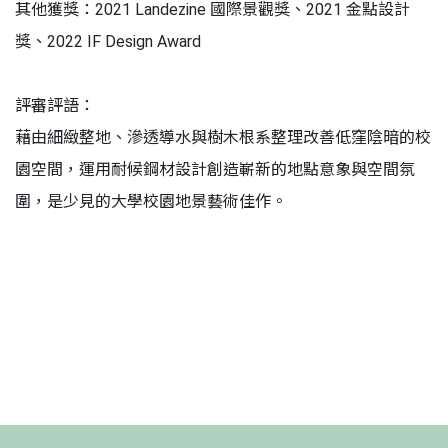
其他獲獎：2021 Landezine 國際景觀獎、2021 金點設計
獎、2022 IF Design Award
評審評語：
藉由細緻整地、滲透導水與樹木根系整理改善低窪陰暗的校
園空間，運用耐候鋼材設計創造嶄新的地點意象與空間氛
圍，是少見的大學校園地景藝術佳作。