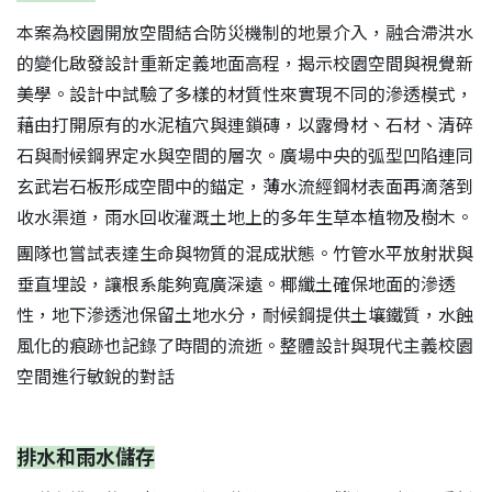
本案為校園開放空間結合防災機制的地景介入，融合滯洪水
的變化啟發設計重新定義地面高程，揭示校園空間與視覺新
美學。設計中試驗了多樣的材質性來實現不同的滲透模式，
藉由打開原有的水泥植穴與連鎖磚，以露骨材、石材、清碎
石與耐候鋼界定水與空間的層次。廣場中央的弧型凹陷連同
玄武岩石板形成空間中的錨定，薄水流經鋼材表面再滴落到
收水渠道，雨水回收灌溉土地上的多年生草本植物及樹木。
團隊也嘗試表達生命與物質的混成狀態。竹管水平放射狀與
垂直埋設，讓根系能夠寬廣深遠。椰纖土確保地面的滲透
S
性，地下滲透池保留土地水分，耐候鋼提供土壤鐵質，水蝕
風化的痕跡也記錄了時間的流逝。整體設計與現代主義校園
空間進行敏銳的對話
排水和雨水儲存