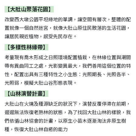
【大肚山聚落花園】
改變西大墩公園平坦綠地的單調，讓空間有層次，整體的配
置就像一個自然迷宮，就像大肚山原住民散落的生活花園，
讓居民親近植物，感受先民存在。
【多樣性林緣帶】
考量現有喬木形成之日照環境配置植栽，在林緣位置與潮間
帶有異曲同工之處，光影變異最大，我們善用這個位置的特
性，配置出具有三種特性之小生態：光照期長、光照各半、
光照弱，模擬大肚山谷形態表現。
【山林演替計畫】
大肚山在火燒及種源缺乏的狀況下，演替反覆停滯在前期，
遲遲無法恢復老熟林的狀態，為了找回大肚山林的樣貌，我
們依循山林協會的計畫，以原生小苗木逐漸淘汰非原生樹
種，恢復大肚山林自癒的能力