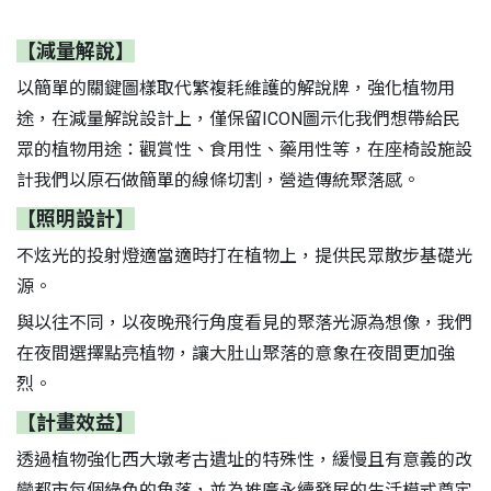
【減量解說】
以簡單的關鍵圖樣取代繁複耗維護的解說牌，強化植物用
途，在減量解說設計上，僅保留ICON圖示化我們想帶給民
眾的植物用途：觀賞性、食用性、藥用性等，在座椅設施設
計我們以原石做簡單的線條切割，營造傳統聚落感。
【照明設計】
不炫光的投射燈適當適時打在植物上，提供民眾散步基礎光
源。
與以往不同，以夜晚飛行角度看見的聚落光源為想像，我們
在夜間選擇點亮植物，讓大肚山聚落的意象在夜間更加強
烈。
【計畫效益】
透過植物強化西大墩考古遺址的特殊性，緩慢且有意義的改
變都市每個綠色的角落，並為推廣永續發展的生活模式奠定