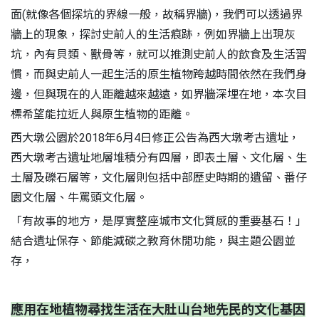
面(就像各個探坑的界線一般，故稱界牆)，我們可以透過界
牆上的現象，探討史前人的生活痕跡，例如界牆上出現灰
坑，內有貝類、獸骨等，就可以推測史前人的飲食及生活習
慣，而與史前人一起生活的原生植物跨越時間依然在我們身
邊，但與現在的人距離越來越遠，如界牆深埋在地，本次目
標希望能拉近人與原生植物的距離。
西大墩公園於2018年6月4日修正公告為西大墩考古遺址，
西大墩考古遺址地層堆積分有四層，即表土層、文化層、生
土層及礫石層等，文化層則包括中部歷史時期的遺留、番仔
S
園文化層、牛罵頭文化層。
「有故事的地方，是厚實整座城市文化質感的重要基石！」
結合遺址保存、節能減碳之教育休閒功能，與主題公園並
存，
應用在地植物尋找生活在大肚山台地先民的文化基因