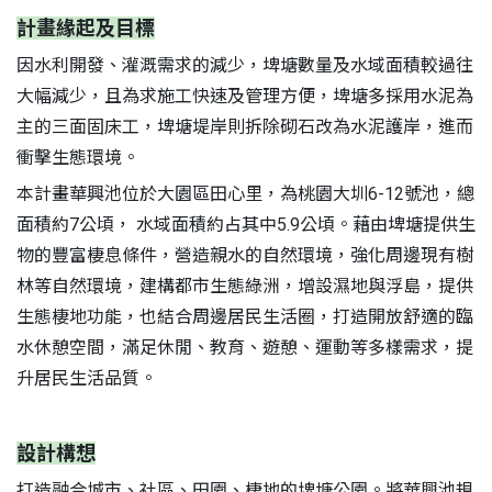
計畫緣起及目標
因水利開發、灌溉需求的減少，埤塘數量及水域面積較過往
大幅減少，且為求施工快速及管理方便，埤塘多採用水泥為
主的三面固床工，埤塘堤岸則拆除砌石改為水泥護岸，進而
衝擊生態環境。
本計畫華興池位於大園區田心里，為桃園大圳6-12號池，總
面積約7公頃， 水域面積約占其中5.9公頃。藉由埤塘提供生
物的豐富棲息條件，營造親水的自然環境，強化周邊現有樹
林等自然環境，建構都市生態綠洲，增設濕地與浮島，提供
S
生態棲地功能，也結合周邊居民生活圈，打造開放舒適的臨
水休憩空間，滿足休閒、教育、遊憩、運動等多樣需求，提
升居民生活品質。
設計構想
打造融合城市、社區、田園、棲地的埤塘公園。將華興池規