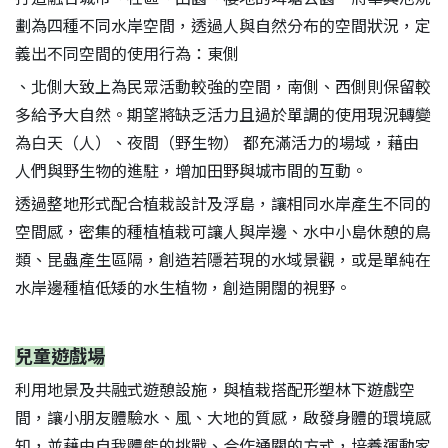
劃為四種不同水岸空間，透過人與自然分布的空間狀況，定
義出不同空間的使用行為：東側
、北側大致上為民眾活動較強的空間，南側、西側則保留較
多給予大自然。期望將缺乏活力且過於單調的使用現況轉變
為白天（人）、夜間（野生物） 都充滿活力的場域，藉由
人們與野生物的進駐，增加田野與城市間的互動。
透過整地形式配合植栽設計及浮島，讓相同水岸產生不同的
空間感，密集的種植植栽可讓人與岸邊、水中小島休憩的鳥
類、昆蟲產生區隔，創造若隱若現的水域景觀，或是單純在
水岸邊種植低矮的水生植物，創造開闊的視野。
兒童遊戲場
利用地景及共融式遊憩設施，與植栽搭配形塑林下遊戲空
間，讓小朋友體驗水、風、大地的質感，啟發身體的環境感
知，並藉由自我體能的挑戰、合作通關的方式，培養運動家