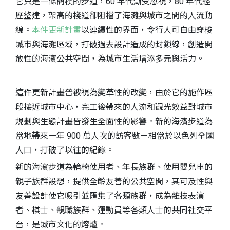
它只是一條簡樸的步道，60 年代漸受忽視，80 年代經
歷整建，架高的棧道卻阻檔了海灘與城市之間的人流動
線。
本件更新計畫
以連續性的界面，令行人可自由穿梭
城市與海灘區域，打破過去設計造成的封鎖線，創造開
放性的海濱公共空間，為城市生活增添多元與活力。
這件更新計畫普被視為變革性的改變，由於它的施作區
段接近城市中心，完工後帶來的人流和觀光效益對城市
規劃與生態計畫皆發生全面性的影響。新的海濱步道為
當地帶來一年 900 萬人次的訪客數－相當於以色列全國
人口，打破了以往的紀錄。
新的海濱步道為輪椅使用者、年長族群、使用嬰兒車的
親子族群設想，提供全齡友善的公共空間，其可及性與
友善設計使它吸引並匯集了各類族群，成為雜技表演
者、棋士、親職族群、運動員等各類人士的共同社交平
台，是城市文化的熔爐。