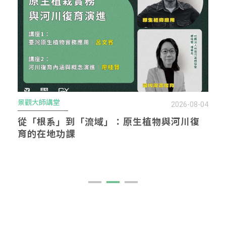
第十三屆台灣景觀大獎
8-04
2026-07-29
復
改變城市景觀，先從改變人開始–從臺灣景觀
大獎特殊類看見景觀真正的影響力