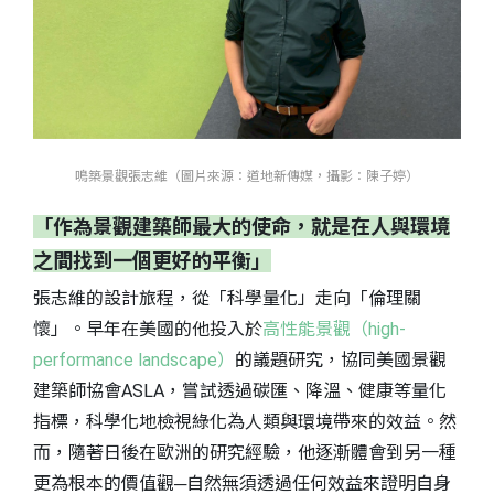
鳴築景觀張志維（圖片來源：道地新傳媒，攝影：陳子婷）
「作為景觀建築師最大的使命，就是在人與環境
之間找到一個更好的平衡」
張志維的設計旅程，從「科學量化」走向「倫理關
懷」。早年在美國的他投入於
高性能景觀（high-
performance landscape）
的議題研究，協同美國景觀
建築師協會ASLA，嘗試透過碳匯、降溫、健康等量化
指標，科學化地檢視綠化為人類與環境帶來的效益。然
而，隨著日後在歐洲的研究經驗，他逐漸體會到另一種
更為根本的價值觀─自然無須透過任何效益來證明自身