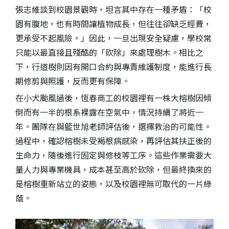
張志維談到校園景觀時，坦言其中存在一種矛盾：「校
園有腹地，也有時間讓植物成長，但往往卻缺乏經費，
更承受不起風險。」因此，一旦出現安全疑慮，學校常
只能以最直接且殘酷的「砍除」來處理樹木。相比之
下，行道樹則因有開口合約與專責維護制度，能進行長
期修剪與照護，反而更有保障。
在小犬颱風過後，恆春商工的校園裡有一株大榕樹因傾
倒而有一半的根系裸露在空氣中，情況持續了將近一
年。團隊在與籃世旭老師評估後，選擇救治的可能性。
過程中，確認榕樹未受褐根病感染，再評估其扶正後的
生命力，隨後進行固定與修枝等工序。這些作業需要大
量人力與專業機具，成本甚至高於砍除，但最終換來的
是榕樹重新站立的姿態，以及校園裡無可取代的一片綠
蔭。