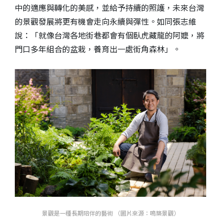
中的適應與轉化的美感，並給予持續的照護，未來台灣
的景觀發展將更有機會走向永續與彈性。如同張志維
說：「就像台灣各地街巷都會有個臥虎藏龍的阿嬤，將
門口多年組合的盆栽，養育出一處街角森林」。
景觀是一種長期陪伴的藝術 （圖片來源：鳴築景觀）