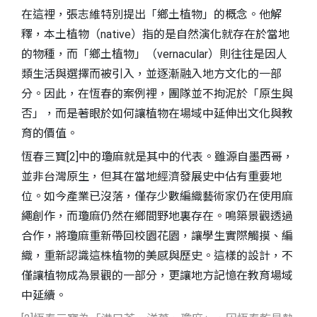
在這裡，張志維特別提出「鄉土植物」的概念。他解
釋，本土植物（native）指的是自然演化就存在於當地
的物種，而「鄉土植物」（vernacular）則往往是因人
類生活與選擇而被引入，並逐漸融入地方文化的一部
分。因此，在恆春的案例裡，團隊並不拘泥於「原生與
否」，而是著眼於如何讓植物在場域中延伸出文化與教
育的價值。
恆春三寶[2]中的瓊麻就是其中的代表。雖源自墨西哥，
並非台灣原生，但其在當地經濟發展史中佔有重要地
位。如今產業已沒落，僅存少數編織藝術家仍在使用麻
繩創作，而瓊麻仍然在鄉間野地裏存在。鳴築景觀透過
合作，將瓊麻重新帶回校園花園，讓學生實際觸摸、編
織，重新認識這株植物的美感與歷史。這樣的設計，不
僅讓植物成為景觀的一部分，更讓地方記憶在教育場域
中延續。