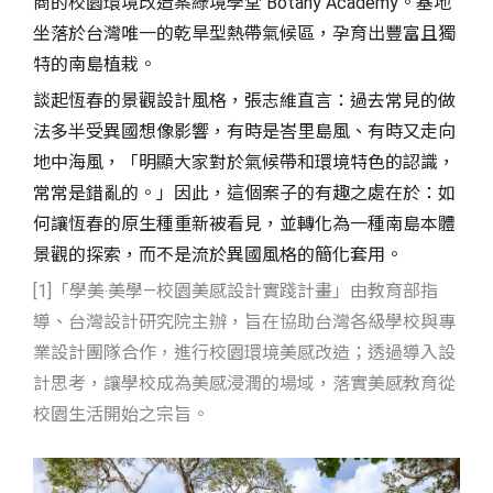
商的校園環境改造案綠境學堂 Botany Academy。基地
坐落於台灣唯一的乾旱型熱帶氣候區，孕育出豐富且獨
特的南島植栽。
談起恆春的景觀設計風格，張志維直言：過去常見的做
法多半受異國想像影響，有時是峇里島風、有時又走向
地中海風，「明顯大家對於氣候帶和環境特色的認識，
常常是錯亂的。」因此，這個案子的有趣之處在於：如
何讓恆春的原生種重新被看見，並轉化為一種南島本體
景觀的探索，而不是流於異國風格的簡化套用。
[1]「學美‧美學—校園美感設計實踐計畫」由教育部指
導、台灣設計研究院主辦，旨在協助台灣各級學校與專
業設計團隊合作，進行校園環境美感改造；透過導入設
計思考，讓學校成為美感浸潤的場域，落實美感教育從
校園生活開始之宗旨。