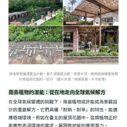
綠境學堂循環重生計劃，將入侵種銀合歡，老厝木梁，廢棄連鎖轉重新再
利用組成花園的一部分 （圖片來源：鳴築景觀，丰宇影像）
南島植物的潛能：從在地走向全球氣候解方
在全球氣候變遷的挑戰下，南島植物或許能成為景觀設
計的重要解方。它們具備「耐熱、耐旱」的特性，能適
應極端環境。例如在臺北的屋頂花園中，這類植物正好
能應對高溫環境的需求，展現跨地域的應用潛力。