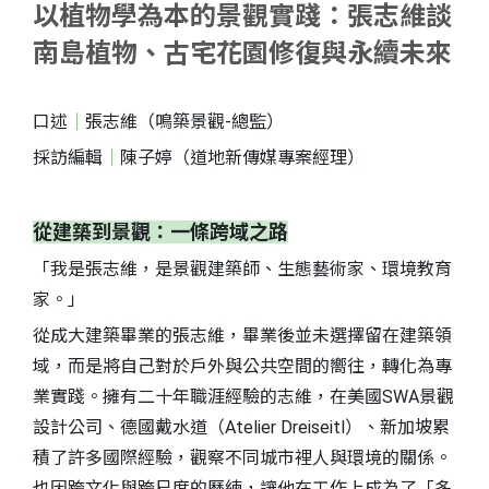
以植物學為本的景觀實踐：張志維談
南島植物、古宅花園修復與永續未來
口述
｜
張志維（鳴築景觀-總監）
採訪編輯
｜
陳子婷（道地新傳媒專案經理）
從建築到景觀：一條跨域之路
「我是張志維，是景觀建築師、生態藝術家、環境教育
家。」
S
從成大建築畢業的張志維，畢業後並未選擇留在建築領
域，而是將自己對於戶外與公共空間的嚮往，轉化為專
業實踐。擁有二十年職涯經驗的志維，在美國SWA景觀
設計公司、德國戴水道（Atelier Dreiseitl）、新加坡累
積了許多國際經驗，觀察不同城市裡人與環境的關係。
也因跨文化與跨尺度的歷練，讓他在工作上成為了「多