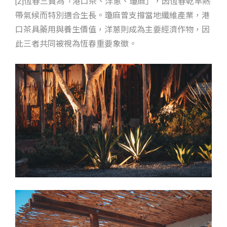
[2]恆春三寶為「港口茶、洋蔥、瓊麻」，因恆春乾旱熱
帶氣候而特別適合生長。瓊麻曾支撐當地纖維產業，港
口茶具藥用與養生價值，洋蔥則成為主要經濟作物，因
此三者共同被視為恆春重要象徵。