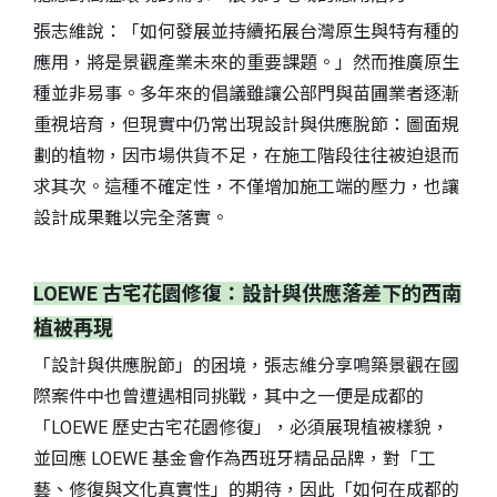
張志維說：「如何發展並持續拓展台灣原生與特有種的
應用，將是景觀產業未來的重要課題。」然而推廣原生
種並非易事。多年來的倡議雖讓公部門與苗圃業者逐漸
重視培育，但現實中仍常出現設計與供應脫節：圖面規
劃的植物，因市場供貨不足，在施工階段往往被迫退而
求其次。這種不確定性，不僅增加施工端的壓力，也讓
設計成果難以完全落實。
LOEWE 古宅花園修復：設計與供應落差下的西南
植被再現
「設計與供應脫節」的困境，張志維分享鳴築景觀在國
際案件中也曾遭遇相同挑戰，其中之一便是成都的
「LOEWE 歷史古宅花園修復」，必須展現植被樣貌，
並回應 LOEWE 基金會作為西班牙精品品牌，對「工
藝、修復與文化真實性」的期待，因此「如何在成都的