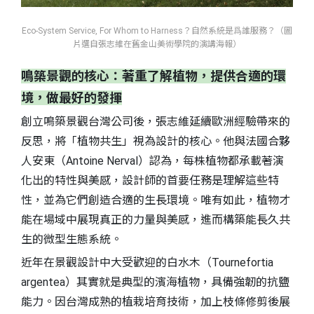
Eco-System Service, For Whom to Harness？自然系統是爲誰服務？（圖
片選自張志維在舊金山美術學院的演講海報）
鳴築景觀的核心：著重了解植物，提供合適的環
境，做最好的發揮
創立鳴築景觀台灣公司後，張志維延續歐洲經驗帶來的
反思，將「植物共生」視為設計的核心。他與法國合夥
人安東（Antoine Nerval）認為，每株植物都承載著演
化出的特性與美感，設計師的首要任務是理解這些特
性，並為它們創造合適的生長環境。唯有如此，植物才
能在場域中展現真正的力量與美感，進而構築能長久共
生的微型生態系統。
近年在景觀設計中大受歡迎的白水木（Tournefortia
argentea）其實就是典型的濱海植物，具備強韌的抗鹽
能力。因台灣成熟的植栽培育技術，加上枝條修剪後展