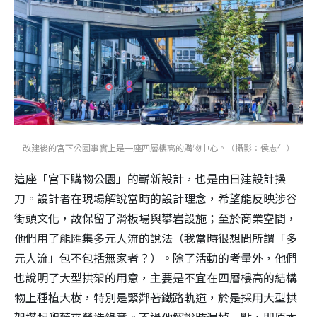
改建後的宮下公園事實上是一座四層樓高的購物中心。（攝影：侯志仁）
這座「宮下購物公園」的嶄新設計，也是由日建設計操
刀。設計者在現場解說當時的設計理念，希望能反映涉谷
街頭文化，故保留了滑板場與攀岩設施；至於商業空間，
他們用了能匯集多元人流的說法（我當時很想問所謂「多
元人流」包不包括無家者？）。除了活動的考量外，他們
也說明了大型拱架的用意，主要是不宜在四層樓高的結構
物上種植大樹，特別是緊鄰著鐵路軌道，於是採用大型拱