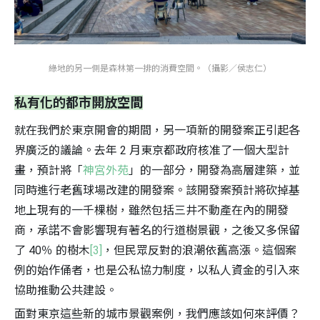
綠地的另一側是森林第一排的消費空間。（攝影／侯志仁）
私有化的都市開放空間
就在我們於東京開會的期間，另一項新的開發案正引起各
界廣泛的議論。去年 2 月東京都政府核准了一個大型計
畫，預計將「
神宮外苑
」的一部分，開發為高層建築，並
同時進行老舊球場改建的開發案。該開發案預計將砍掉基
地上現有的一千棵樹，雖然包括三井不動產在內的開發
商，承諾不會影響現有著名的行道樹景觀，之後又多保留
了 40％ 的樹木
[3]
，但民眾反對的浪潮依舊高漲。這個案
例的始作俑者，也是公私協力制度，以私人資金的引入來
協助推動公共建設。
面對東京這些新的城市景觀案例，我們應該如何來評價？