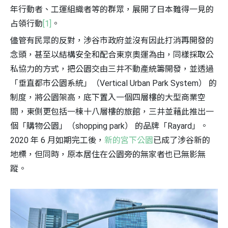
年行動者、工運組織者等的群眾，展開了日本難得一見的
占領行動
[1]
。
儘管有民眾的反對，涉谷市政府並沒有因此打消再開發的
念頭，甚至以結構安全和配合東京奧運為由，同樣採取公
私協力的方式，把公園交由三井不動產統籌開發，並透過
「垂直都市公園系統」（Vertical Urban Park System） 的
制度，將公園架高，底下置入一個四層樓的大型商業空
間，東側更包括一棟十八層樓的旅館，三井並藉此推出一
個「購物公園」（shopping park） 的品牌「Rayard」。
2020 年 6 月如期完工後，
新的宮下公園
已成了涉谷新的
地標，但同時，原本居住在公園旁的無家者也已無影無
蹤。