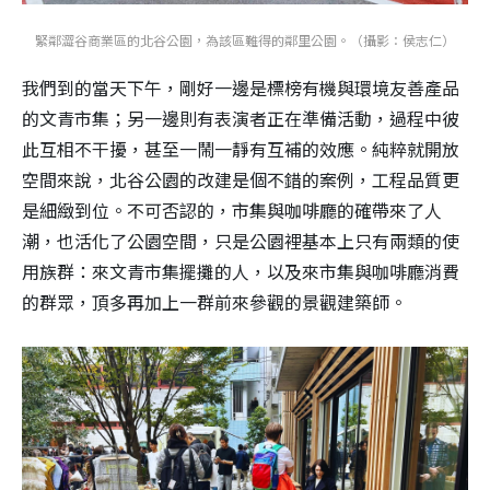
緊鄰澀谷商業區的北谷公園，為該區難得的鄰里公園。（攝影：侯志仁）
我們到的當天下午，剛好一邊是標榜有機與環境友善產品
的文青市集；另一邊則有表演者正在準備活動，過程中彼
此互相不干擾，甚至一鬧一靜有互補的效應。純粹就開放
空間來說，北谷公園的改建是個不錯的案例，工程品質更
是細緻到位。不可否認的，市集與咖啡廳的確帶來了人
潮，也活化了公園空間，只是公園裡基本上只有兩類的使
用族群：來文青市集擺攤的人，以及來市集與咖啡廳消費
的群眾，頂多再加上一群前來參觀的景觀建築師。