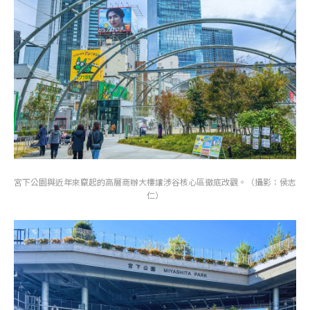
宮下公園與近年來竄起的高層商辦大樓讓涉谷核心區徹底改觀。（攝影：侯志
仁）