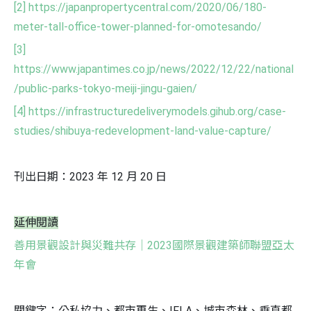
[2]
https://japanpropertycentral.com/2020/06/180-
meter-tall-office-tower-planned-for-omotesando/
[3]
https://www.japantimes.co.jp/news/2022/12/22/national
/public-parks-tokyo-meiji-jingu-gaien/
[4]
https://infrastructuredeliverymodels.gihub.org/case-
studies/shibuya-redevelopment-land-value-capture/
刊出日期：2023 年 12 月 20 日
延伸閱讀
善用景觀設計與災難共存｜2023國際景觀建築師聯盟亞太
年會
關鍵字：公私協力、都市再生、IFLA、城市森林、垂直都