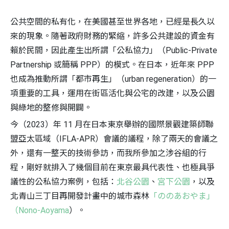
公共空間的私有化，在美國甚至世界各地，已經是長久以
來的現象。隨著政府財務的緊縮，許多公共建設的資金有
賴於民間，因此產生出所謂「公私協力」（Public-Private
Partnership 或簡稱 PPP）的模式。在日本，近年來 PPP
也成為推動所謂「都市再生」（urban regeneration）的一
項重要的工具，運用在街區活化與公宅的改建，以及公園
與綠地的整修與開闢。
今（2023）年 11 月在日本東京舉辦的國際景觀建築師聯
盟亞太區域（IFLA-APR）會議的議程，除了兩天的會議之
外，還有一整天的技術參訪，而我所參加之涉谷組的行
程，剛好就排入了幾個目前在東京最具代表性、也極具爭
議性的公私協力案例，包括：
北谷公園
、
宮下公園
，以及
北青山三丁目再開發計畫中的城市森林
「ののあおやま」
（Nono-Aoyama
）。