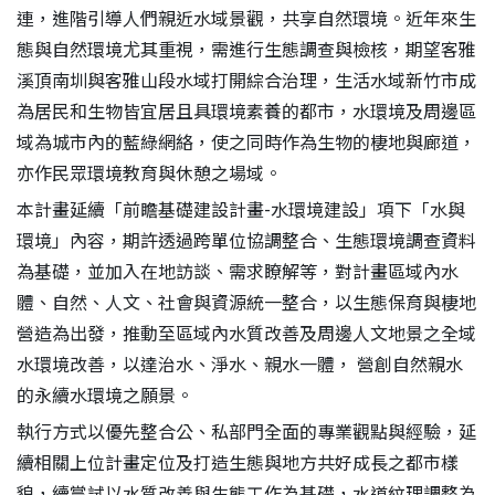
連，進階引導人們親近水域景觀，共享自然環境。近年來生
態與自然環境尤其重視，需進行生態調查與檢核，期望客雅
溪頂南圳與客雅山段水域打開綜合治理，生活水域新竹市成
為居民和生物皆宜居且具環境素養的都市，水環境及周邊區
域為城市內的藍綠網絡，使之同時作為生物的棲地與廊道，
亦作民眾環境教育與休憩之場域。
本計畫延續「前瞻基礎建設計畫-水環境建設」項下「水與
環境」內容，期許透過跨單位協調整合、生態環境調查資料
為基礎，並加入在地訪談、需求瞭解等，對計畫區域內水
體、自然、人文、社會與資源統一整合，以生態保育與棲地
S
營造為出發，推動至區域內水質改善及周邊人文地景之全域
水環境改善，以達治水、淨水、親水一體， 營創自然親水
的永續水環境之願景。
執行方式以優先整合公、私部門全面的專業觀點與經驗，延
續相關上位計畫定位及打造生態與地方共好成長之都市樣
貌，續嘗試以水質改善與生態工作為基礎，水道紋理調整為