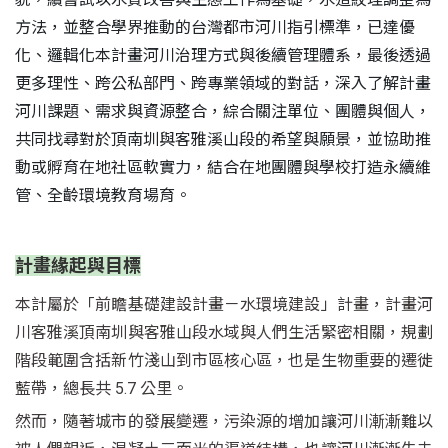
方法，並整合學界推動的台灣都市河川指引標準，已達優
化、邏輯化本計畫河川治理方式與後續管理體系，最後透過
更多理性、跨公私部門、跨專業領域的對話，深入了解計畫
河川課題、需求與資源整合，綜合關注單位、團體與個人，
共同找尋對於頂南圳與客雅溪山段的希望與願景，並協助推
動或孵育在地社區軟實力，結合在地團體與學校打造永續維
管、全齡環境教育場育。
計畫緣起與目標
本計屬於「前瞻基礎建設計畫－水環境建設」計畫，計畫河
川客雅溪頂南圳與客雅山段水域與人們生活緊密相關，規劃
階段範圍含括新竹淺山到市區核心區，也是生物重要的遷徙
藍帶，總長共 5.7 公里。
然而，隨著城市的發展變遷，污染源的增加讓河川漸漸難以