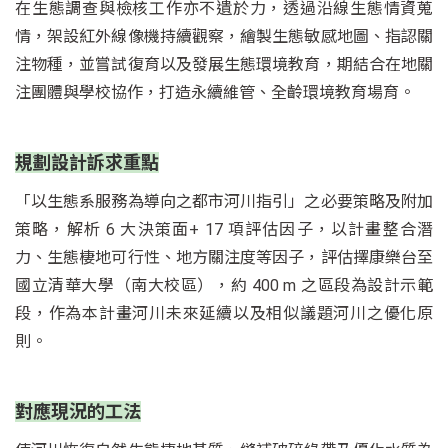
在生態調查與檢核工作亦不遺於力，透過沿線生態情資蒐
情，架設紅外線像機持續觀察，繪製生態敏感地圖、指認關
注物種，並嘗試復育以及發展生態環境教育，期結合在地關
注團體與學校協作，打造永續維管、全齡環境教育場育。
規劃設計訴求重點
「以生態系服務為導向之都市河川指引」之必要策略及附加
策略，解析 6 大決策面+ 17 項評估因子，以計畫整合潛
力、生態棲地可行性、地方關注度等因子，評估擇康樂台至
國立清華大學（南大校區），約 400 m 之區段為設計示範
段，作為本計畫河川未來延續以及相似議題河川之優化原
則。
對應現況的工法