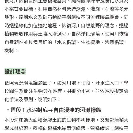
使河川恢復自然生態棲地基質、縫補破碎綠帶及優化水質為
本案首要目標，利用自然材料營造深潭、淺瀨、孔隙等多元
地形，達到水文及砂石動態平衡創造不同流速曝氧機會，同
時透過綠化加值適地適種、恢復河川自然荒野的理念，透過
植物吸收作用與土壤入滲過程，自然淨化環境，使河川恢復
自身韌性並具備良好的「水文循環、生物棲地、營養循環」
機制。
設計理念
依照現況環境議題因子，如河川地下化段、汙水注入口、學
校關注及關注生物分布區等，共劃分4 區，並依區段擬定優
化手法及原則，說明如下：
區段 1 水泥封底→自由漫淹的河灘樣態
本段河床為大面積混凝土底的生物不利棲地，又緊鄰清華大
學成林綠帶，擬橫向縫補水岸兩側綠帶、營造緩坡，創造平