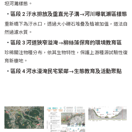
坦河灘樣態。
區段 2 汙水排放及垂直光子溝→河川曝氧瀨區樣態
重新橋下為汙水口，透過大小礫石堆疊及植被加值，道法自
然過濾水質。
區段 3 河道狹窄溢淹→柳絲藻保育的環境教育區
珍稀關注物種分布，依其生物特性，保護上游種源試驗性復
育新棲地。
區段 4 河水漫淹民宅緊鄰→生態教育及活動聚點