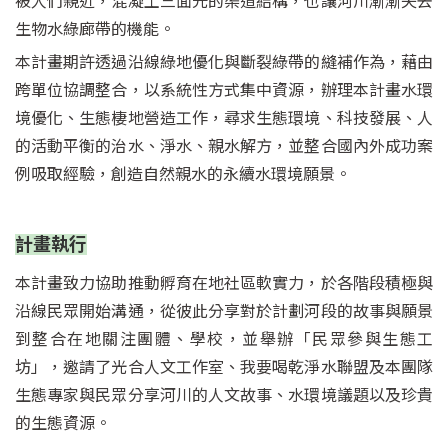
被人們親近，混凝土三面光的渠道結構，也讓河川漸漸失去
生物水綠廊帶的機能。
本計畫期許透過沿線綠地優化與斷裂綠帶的縫補作為，藉由
跨單位協調整合，以系統性方式集中資源，辦理本計畫水環
境優化、生態棲地營造工作，尋求生態環境、科技發展、人
的活動平衡的治水、淨水、親水解方，並整合國內外成功案
例吸取經驗，創造自然親水的永續水環境願景。
計畫執行
本計畫致力協助推動孵育在地社區軟實力，於各階段積極與
沿線民眾開始溝通，從彼此分享對於計劃河段的故事與願景
到整合在地關注團體、學校，並舉辦「民眾參與生態工
坊」，邀請了光合人文工作室、我要喝乾淨水聯盟及本團隊
生態專家與民眾分享河川的人文故事、水環境議題以及珍貴
的生態資源。