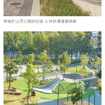
穿梭於山河之間的記憶-士林劍潭捷運綠廊