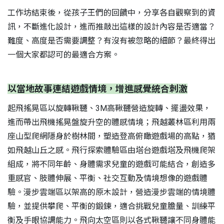
工作坊結束後，從孩子王們的回饋中，分享各自觀察到的資
訊，不斷進化設計，進而推敲出這樣的設計內容是否適當？
難度、高度是否需要調整？有沒有被忽略的細節？最終得出
一個大家都認可的最適合方案。
以當地故事連結遊戲情境，增進感覺統合刺激
起飛搖晃區以旋轉鞦韆、3M高鞦韆營造旋轉、擺盪效果，
進而帶出飛機搖晃盤旋升空的體感情境；飛越叢林區利用兩
座山型爬網隱身於樹林間，塑造登高俯瞰遊戲場的高點，猶
如飛越山丘之感。飛行探索體驗區由塔台遊戲塔及飛機爬架
組成，將不同年齡、身體需求兒童的遊戲可能結合，創造多
重感官、肢體伸展、平衡、社交互動及情境想像的遊戲體
驗。漫步雲端區以架高的原木設計，營造漫步雲端的情境體
驗，並提供攀爬、平衡的鍛鍊，適合挑戰兒童膽量、訓練平
衡及手眼協調能力。飛向太空區則以各式鞦韆讓不同身體能