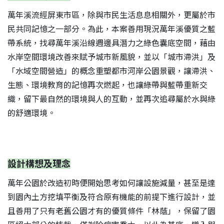
萬年溪流經屏東市區，除與市民生活息息相關外，更屬於市
民共同記憶之一部分。為此，本案善用現況萬年溪優質之藍
帶系統，找尋萬年溪沿線週邊具潛力之綠色囊底空間，藉由
水岸空間環境改善來賦予城市新風貌，並以「城市滯洪」及
「水域空間營造」的概念重塑都市河岸公園景觀，讓滯洪、
生態、環境教育的記憶再次燃起，也讓綠帶與藍帶重新交
織，留下最自然的環境與人的互動，並再次追尋屬於水與綠
的舒適環境。
S
設計構想及理念
萬年公園於改造初時便開始思考如何讓設施減量，甚至是達
到園內土方挖填平衡及符合原有機能的前提下進行設計，並
且善用了只有老舊公園才有的優質條件「林蔭」，保留了園