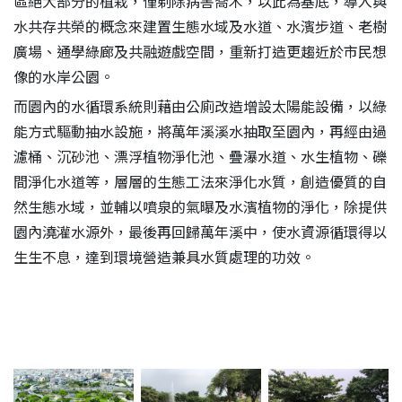
區絕大部分的植栽，僅剃除病害喬木，以此為基底，導入與
水共存共榮的概念來建置生態水域及水道、水濱步道、老樹
廣場、通學綠廊及共融遊戲空間，重新打造更趨近於市民想
像的水岸公園。
而園內的水循環系統則藉由公廁改造增設太陽能設備，以綠
能方式驅動抽水設施，將萬年溪溪水抽取至園內，再經由過
濾桶、沉砂池、漂浮植物淨化池、疊瀑水道、水生植物、礫
間淨化水道等，層層的生態工法來淨化水質，創造優質的自
然生態水域，並輔以噴泉的氣曝及水濱植物的淨化，除提供
園內澆灌水源外，最後再回歸萬年溪中，使水資源循環得以
生生不息，達到環境營造兼具水質處理的功效。