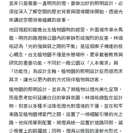
並非只是需要一盞明亮的燈，要做出好的照明設計，必
須從深入了解空間的歷史背景與環境關係開始，透過光
來講述空間背後蘊藏的故事。
他回憶起初踏進台北植物園時的感受，外面城市車水馬
龍、明亮的路燈與公園內的寧靜形成強烈的反差。林靖
祐認為「光的強與弱之間的平衡」是這個案子傳達的核
心概念。台北植物園不僅是休憩場所，更承載著教育與
研究的重要功能。不同於一般公園以「人本需求」與
「功能性」為設計主軸，植物園的照明設計反而退而求
其次，讓光以更內斂的方式陪伴植物與訪客。
植物園的照明設計，並非為了將植物以燈光美化呈現，
而是思考如何延續白日的寧靜氛圍。林靖祐總監在設計
時，刻意以多種手法降低燈光對環境的干擾，並在和平
東路至植物園博愛門之間，設置了一條細膩引導的光之
路。他採用單側配置，將燈具統一設置於道路同側，減
少視覺上的跳躍感；同時，燈具以微弱的漫射光形式，