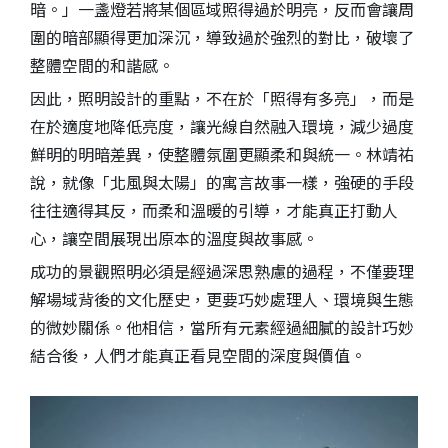
暗。」一盞燈若將某個區域照得過於明亮，反而會讓周
圍的暗部顯得更加深沉，導致過於強烈的對比，破壞了
整體空間的和諧感。
因此，照明設計的重點，不在於「照得有多亮」，而是
在於適度地降低亮度，讓光線自然融入環境，減少過度
鮮明的明暗差異，使整體氛圍更顯柔和與統一。林靖祐
說，就像「北風與太陽」的寓言故事一樣，強硬的手段
往往適得其反，而柔和溫暖的引導，才能真正打動人
心，讓空間展現出原本的溫度與故事感。
成功的景觀照明必須是經過深思熟慮的過程，不僅要理
解場域背後的文化歷史，更要巧妙處理人、環境與生態
的微妙關係。他相信，當所有元素經過細膩的設計巧妙
結合後，人們才能真正看見空間的深度與價值。