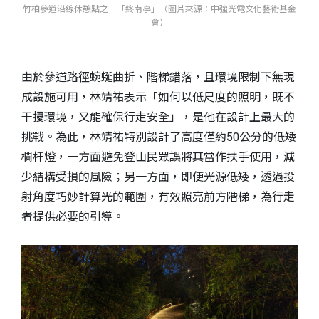
竹柏參道沿線休憩點之一「終南亭」（圖片來源：中強光電文化藝術基金
會）
由於參道路徑蜿蜒曲折、階梯錯落，且環境限制下無現
成設施可用，林靖祐表示「如何以低尺度的照明，既不
干擾環境，又能確保行走安全」，是他在設計上最大的
挑戰。為此，林靖祐特別設計了高度僅約50公分的低矮
欄杆燈，一方面避免登山民眾誤將其當作扶手使用，減
少結構受損的風險；另一方面，即便光源低矮，透過投
射角度巧妙計算光的範圍，有效照亮前方階梯，為行走
者提供必要的引導。