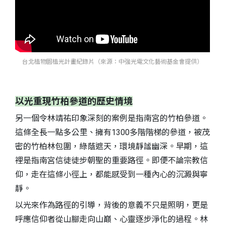
台北植物園植光計畫紀錄片（來源：中強光電文化藝術基金會提供）
以光重現竹柏參道的歷史情境
另一個令林靖祐印象深刻的案例是指南宮的竹柏參道。
這條全長一點多公里、擁有1300多階階梯的參道，被茂
密的竹柏林包圍，綠蔭遮天，環境靜謐幽深。早期，這
裡是指南宮信徒徒步朝聖的重要路徑。即便不論宗教信
仰，走在這條小徑上，都能感受到一種內心的沉澱與寧
靜。
以光來作為路徑的引導，背後的意義不只是照明，更是
呼應信仰者從山腳走向山巔、心靈逐步淨化的過程。林