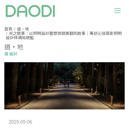
首頁
道・地
光之敘事：以照明設計重塑夜間景觀的故事｜專訪沁弦築影照明
設計林靖祐總監
道・地
道·設計
2025-05-06