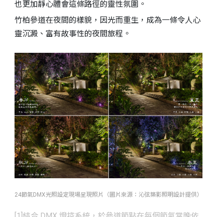
也更加靜心體會這條路徑的靈性氛圍。
竹柏參道在夜間的樣貌，因光而重生，成為一條令人心
靈沉澱、富有故事性的夜間旅程。
24節氣DMX光照設定現場呈現照片（圖片來源：沁弦築影照明設計提供）
[1]結合 DMX 燈控系統，於參道節點在每個節氣當晚依