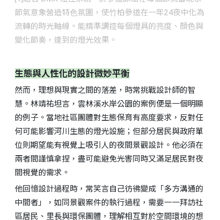
節氣意象營造特⾊氛圍，使⽵柏參道在⼀年24夜中化為
流轉的時光軸線。能精準調控每個燈具的亮度、顏色與
變化節奏，達到的燈光效果。
生態與人性化的設計微妙平衡
然而，理想與現實之間的落差，時常挑戰設計師的智
慧。林靖祐坦言，雲林溪水岸公園的案例便是一個明顯
的例子。當地社區團體對生態保育有高度要求，反對任
何可能影響河川生態的燈光設施；但部分居民與政府單
位則期望能有視覺上吸引人的夜間景觀設計。他必須在
兩者間謹慎拿捏，盡可能避免光害同時又滿足居民對夜
間視覺的需求。
他回憶設計過程時，常笑言自己彷彿變成「多方溝通的
中間者」，如同景觀案件的執行過程，需要一一拜訪社
區居民、里長與環保團體，理解相互對於空間環境的想