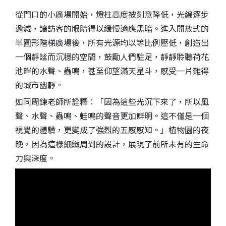
從門口的小廣場開始，燈柱高度被刻意降低，光線逐步
遞減，讓訪客的眼睛得以緩慢適應黑暗。進入開放式的
半圓形階梯廣場後，所有光源均以等比例壓低，創造出
一個靜謐而沉穩的空間，鼓勵人們駐足，靜靜聆聽荷花
池畔的水聲、蟲鳴，甚至仰望滿天星斗，感受一片難得
的城市幽靜。
如同周鍊老師所詮釋：「因為這些光沉下來了，所以風
聲、水聲、蟲鳴、蛙鳴的聲音更加鮮明。這不僅是一個
視覺的體驗，更變成了強烈的五感感知。」植物園的夜
晚，因為這樣細緻周到的設計，展現了前所未有的生命
力與深度。