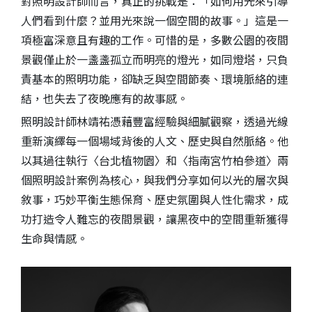
對照明設計師而言，真正的挑戰是：「如何用光來引導
人們看到什麼？並用光來說一個空間的故事。」這是一
項極富深意且有趣的工作。可惜的是，多數公園的夜間
景觀僅止於一盞盞孤立而明亮的燈光，如同燈塔，只負
責基本的照明功能，卻缺乏與空間節奏、環境脈絡的連
結，也失去了夜晚應有的故事感。
照明設計師林靖祐憑藉豐富經驗與細膩觀察，透過光線
重新演繹每一個場域背後的人文、歷史與自然脈絡。他
以其過往執行〈台北植物園〉和〈指南宮竹柏參道〉兩
個照明設計案例為核心，與我們分享如何以光的層次與
敘事，巧妙平衡生態保育、歷史氛圍與人性化需求，成
功打造令人難忘的夜間景觀，讓黑夜中的空間重新獲得
生命與情感。