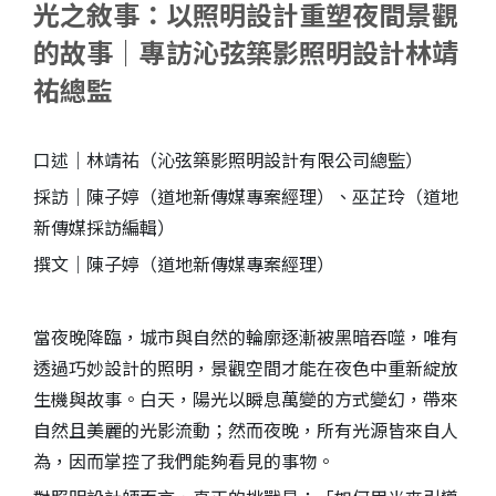
光之敘事：以照明設計重塑夜間景觀
的故事｜專訪沁弦築影照明設計林靖
祐總監
口述｜林靖祐（沁弦築影照明設計有限公司總監）
採訪｜陳子婷（道地新傳媒專案經理）、巫芷玲（道地
新傳媒採訪編輯）
撰文｜陳子婷（道地新傳媒專案經理）
S
當夜晚降臨，城市與自然的輪廓逐漸被黑暗吞噬，唯有
透過巧妙設計的照明，景觀空間才能在夜色中重新綻放
生機與故事。白天，陽光以瞬息萬變的方式變幻，帶來
自然且美麗的光影流動；然而夜晚，所有光源皆來自人
為，因而掌控了我們能夠看見的事物。