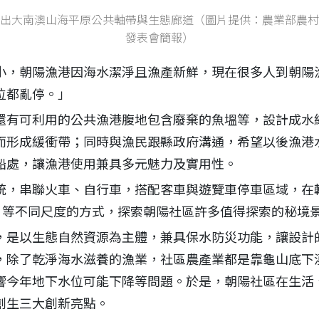
出大南澳山海平原公共軸帶與生態廊道（圖片提供：農業部農村
發表會簡報）
小，朝陽漁港因海水潔淨且漁產新鮮，現在很多人到朝陽
位都亂停。」
還有可利用的公共漁港腹地包含廢棄的魚塭等，設計成水
而形成緩衝帶；同時與漁民跟縣政府溝通，希望以後漁港
船處，讓漁港使用兼具多元魅力及實用性。
統，串聯火車、自行車，搭配客車與遊覽車停車區域，在
ke 等不同尺度的方式，探索朝陽社區許多值得探索的秘境
，是以生態自然資源為主體，兼具保水防災功能，讓設計
，除了乾淨海水滋養的漁業，社區農產業都是靠龜山底下
響今年地下水位可能下降等問題。於是，朝陽社區在生活
創生三大創新亮點。