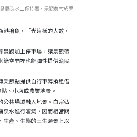
發展及水土保持署，景觀農村成果
漁港搶魚，「光這樣的人數，
綠景觀加上停車場，讓景觀帶
水綠空間裡也能彈性提供漁民
轉乘節點提供自行車轉換租借
景點、小店或農業地景。
的公共場域融入地景。白宗弘
湧泉水進行灌溉，因而相當關
、生產、生態的三生願景上以