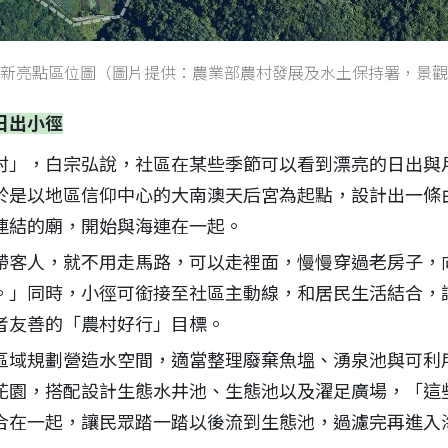
新亮點區位圖（圖片提供：農業部農村發展及水土保持署，景觀
日出小徑
村」，白宗弘說，社區在某些季節可以看到漂亮的日出與
於是以地區信仰中心的大南澳天后宮為起點，設計出一條
連結的廟，開始與海連在一起。
帶客人，就不用走馬路，可以走裡面，慢慢穿過老房子，
。」同時，小徑可銜接至社區主動線，和居民生活結合，
者友善的「農村好行」目標。
區域規劃營造水空間，適當整理廢棄魚塭、湧泉池與可利
花園，搭配設計生態水井池、生態池以及濯足廣場，「這
合在一起，讓民眾踏一踏以後流到生態池，過濾完再進入