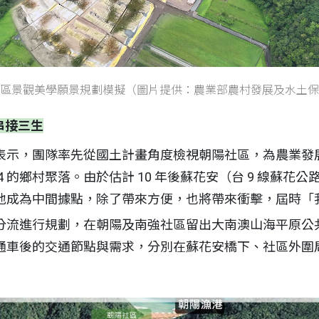
區景觀美學願景規劃模擬（圖片提供：農業部農村發展及水土保
串接三生
示，團隊率先從國土計畫角度檢視朝陽社區，為農業發展
 4 的鄉村聚落。由於估計 10 年後蘇花安（台 9 線蘇
地成為中間據點，除了帶來方便，也將帶來衝擊，屆時「
分流進行規劃，在朝陽及南強社區留出大南澳山海平原公
通車後的交通節點與需求，分別在蘇花安橋下、社區外圍