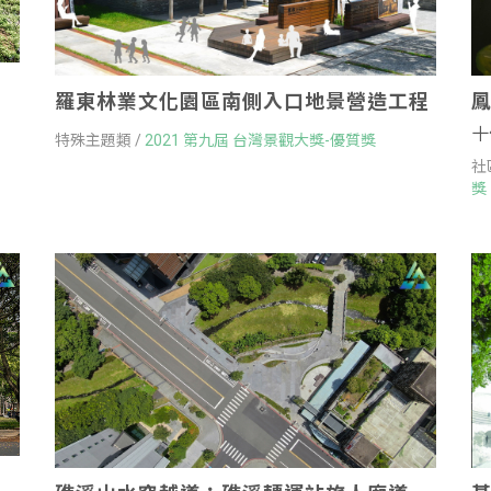
羅東林業文化園區南側入口地景營造工程
十
特殊主題類 /
2021 第九屆 台灣景觀大獎-優質獎
社
獎