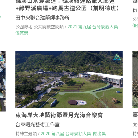
礁溪山水穿越道：礁溪轉運站旅人廊道
+綠野溪廣場+跑馬古道公園（前明德班）
衍
-
田中央聯合建築師事務所
公
優
公園綠地 公共開放空間類 /
2021 第九屆 台灣景觀大獎-
優質獎
東海岸大地藝術節暨月光海音樂會
台東曙光藝術工作室
太
特殊主題類 /
2020 第八屆 台灣景觀大獎-傑出獎
特