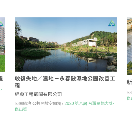
程
收復失地／濕地－永春陂濕地公園改善工
程
-
公
經典工程顧問有限公司
傑
公園綠地 公共開放空間類 /
2020 第八屆 台灣景觀大獎-
傑出獎