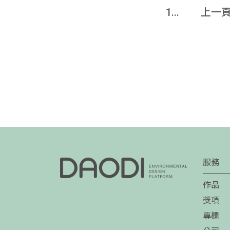
1...
上一
服務
作品
獎項
專欄