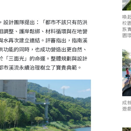
喚
，設計團隊提出：「都市不該只有防洪
校
族
相調整、護岸鬆綁、材料循環與在地營
園
與水再次建立連結。評審指出，指南溪
洪功能的同時，也成功營造出更自然、
於「三面光」的命運。整體規劃與設計
都市溪流永續治理樹立了寶貴典範。
成
遊