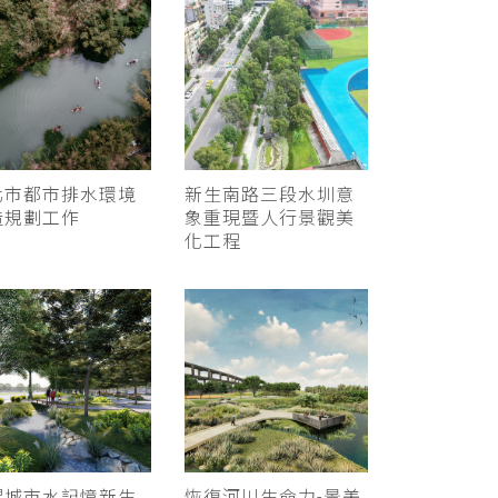
北市都市排水環境
新生南路三段水圳意
造規劃工作
象重現暨人行景觀美
化工程
醒城市水記憶新生
恢復河川生命力-景美