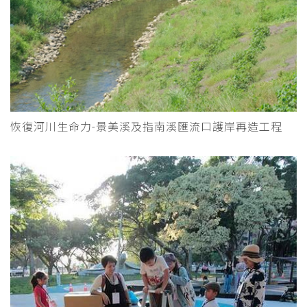
恢復河川生命力-景美溪及指南溪匯流口護岸再造工程