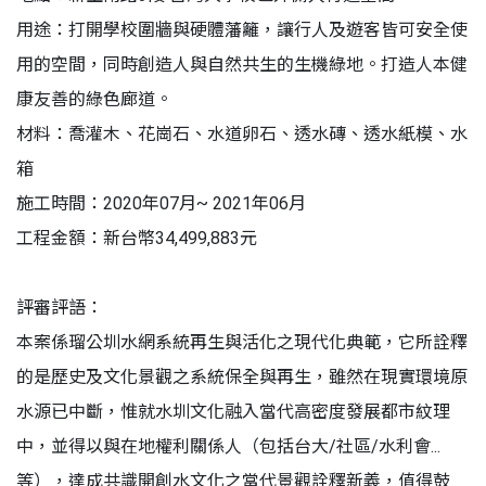
用途：打開學校圍牆與硬體藩籬，讓行人及遊客皆可安全使
用的空間，同時創造人與自然共生的生機綠地。打造人本健
康友善的綠色廊道。
材料：喬灌木、花崗石、水道卵石、透水磚、透水紙模、水
箱
施工時間：2020年07月~ 2021年06月
工程金額：新台幣34,499,883元
評審評語：
本案係瑠公圳水網系統再生與活化之現代化典範，它所詮釋
的是歷史及文化景觀之系統保全與再生，雖然在現實環境原
水源已中斷，惟就水圳文化融入當代高密度發展都市紋理
中，並得以與在地權利關係人（包括台大/社區/水利會...
等），達成共識開創水文化之當代景觀詮釋新義，值得鼓