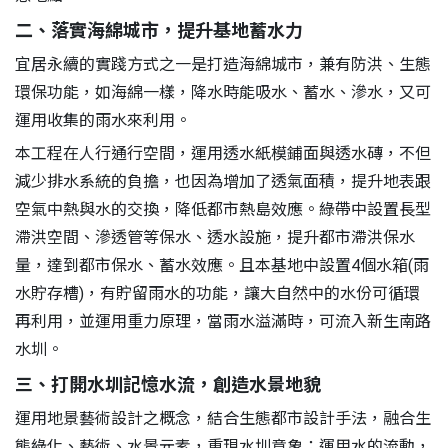
二、落實海綿城市，提升基地蓄水力
宜居永續的實踐方式之一是打造海綿城市，兼有防洪、生態
環保功能，如海綿一樣，降水時能吸水、蓄水、滲水，又可
運用收集的雨水來利用。
本工程在人行通行空間，運用透水紙模鋪面與透水磚，不但
減少排水系統的負擔，也因為增加了透氣面積，提升地表跟
空氣中熱與水的交換，降低都市熱島效應。綠帶中設置長型
滯洪空間、滲透管等保水、透水設施，提升都市滯洪保水
量，達到都市保水、蓄水效應。且本基地中設置4個水箱(雨
水貯存槽)，有貯留雨水的功能，讓大自然中的水份可循環
再利用，並運用重力原理，當雨水溢滿時，可流入新生南路
水圳。
三、打開水圳記憶水流，創造水景地貌
運用地景藝術設計之概念，結合生態都市設計手法，融合生
態綠化、藝術、水景元素，重現水圳意象；運用水的流動，