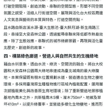
打破空間阻隔，創造流動、串聯的空間型態，形塑不同空間
氛圍之感受，活絡人行街道空間，展現與活化台大校區周邊
人文氣息與藝術的本質與特色，打造空間亮點。
且水路自新店溪水源-臺大生態池-臺大醉月湖-新生南路三
段，串接至大安森林公園，透過藍帶串聯來降低都市熱島效
應，除了生態效應，串聯式的城市綠廊景觀，再現與活化臺
北歷史，創造新的故事。
四、構築綠色廊道，營造人與自然共生的生機綠地
藉由水圳意象，透由水流、綠流、空間流的融合，將台大校
園和大安森林公園兩大綠地串連成為臺北城南的最大綠腹
地。本案保留既有樹木位置規劃水道，營造適合生物之棲地
環境，多採用臺灣原生種植物進行區域內植栽配置，運用層
次感植栽美化與改善原生育地環境；除了重新塑造地景移植
基地內喬木之外，共新植喬木5棵、灌木750m²、地被及草
坪410m²，以提升綠覆率，並營造多樣化生物棲地，進而形