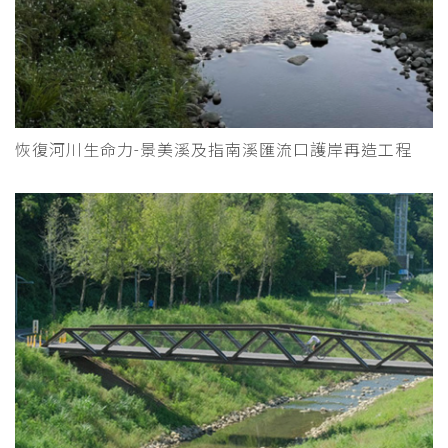
恢復河川生命力-景美溪及指南溪匯流口護岸再造工程