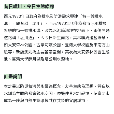
昔日崛川，今日生態綠廊
西元1933年日政府為排水及防洪需求興建「特一號排水
溝」，即昔稱「堀川」，西元1970年代作為都市汙水排放
系統的特一號排水溝，改為水泥箱涵埋在地面下，兩側開通
道路稱「堀川通」，即今日新生南路，其串聯周邊藍綠帶，
如大安森林公園、古亭河濱公園、臺灣大學校園及東南方山
脈等，新店溪則為主要藍帶空間，其次為大安森林公園生態
池、臺灣大學醉月湖及瑠公圳水源地。
S
計畫說明
本計畫以防災蓄洪與永續為概念，友善生態為理想，營造以
水圳為主體的都會親水空間，喚醒往昔水圳記憶，使臺北市
成為一座與自然生態環境共存共榮的宜居城市。