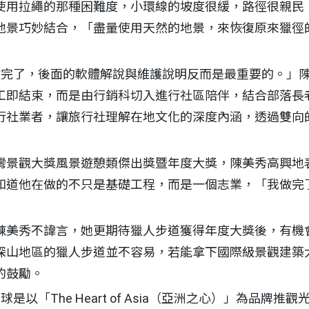
使用拉繩的那種困難度，小環線的坡度很緩，路徑很親民
地景巧妙結合，「盡量使用天然的地景，來恢復原來獵徑
程做完了，後面的軟體解說與維護說明反而是最重要的。」
工即結束，而是由行銷科切入進行社區陪伴，結合部落長
行社業者，讓旅行社理解在地文化的深度內涵，透過雙向
灣景觀大獎風景遊憩類傑出獎暨年度大獎，陳美秀高興地
知道他在做的不只是基礎工程，而是一個志業，「我做完了
陳美秀不諱言，她更期待獵人步道獲得年度大獎後，有機
深山地區的獵人步道並不容易，若能拿下國際級景觀建築
的鼓勵。
球是以「The Heart of Asia（亞洲之心）」為品