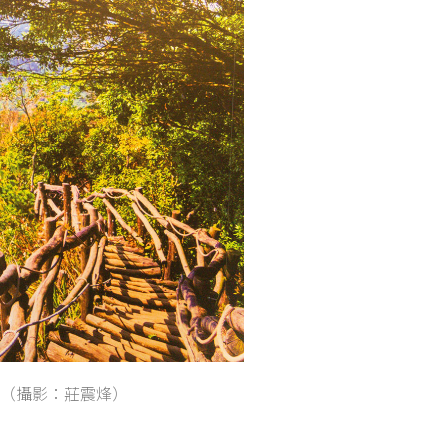
（攝影：莊震烽）