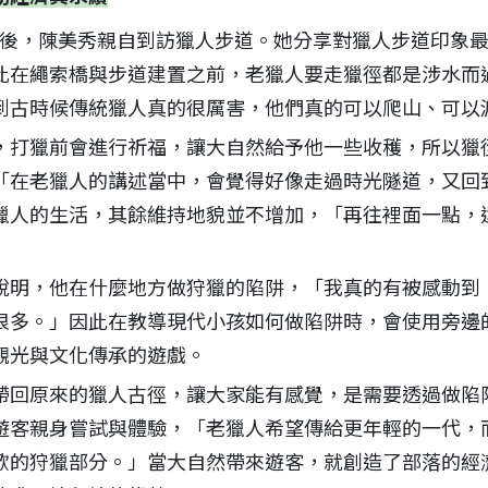
工作後，陳美秀親自到訪獵人步道。她分享對獵人步道印象
此在繩索橋與步道建置之前，老獵人要走獵徑都是涉水而
到古時候傳統獵人真的很厲害，他們真的可以爬山、可以
，打獵前會進行祈福，讓大自然給予他一些收穫，所以獵
「在老獵人的講述當中，會覺得好像走過時光隧道，又回
獵人的生活，其餘維持地貌並不增加，「再往裡面一點，
說明，他在什麼地方做狩獵的陷阱，「我真的有被感動到
很多。」因此在教導現代小孩如何做陷阱時，會使用旁邊
觀光與文化傳承的遊戲。
回原來的獵人古徑，讓大家能有感覺，是需要透過做陷阱等
遊客親身嘗試與體驗，「老獵人希望傳給更年輕的一代，
歡的狩獵部分。」當大自然帶來遊客，就創造了部落的經