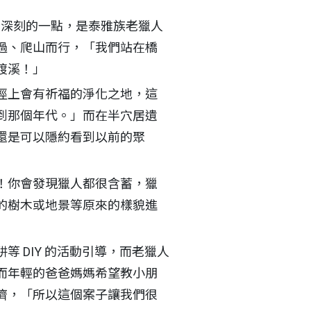
最深刻的一點，是泰雅族老獵人
過、爬山而行，「我們站在橋
渡溪！」
徑上會有祈福的淨化之地，這
到那個年代。」而在半穴居遺
還是可以隱約看到以前的聚
！你會發現獵人都很含蓄，獵
的樹木或地景等原來的樣貌進
 DIY 的活動引導，而老獵人
而年輕的爸爸媽媽希望教小朋
濟，「所以這個案子讓我們很