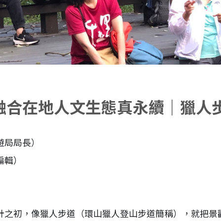
融合在地人文生態真永續｜獵人
遊局局長）
編輯）
計之初，像獵人步道（環山獵人登山步道簡稱），就把景