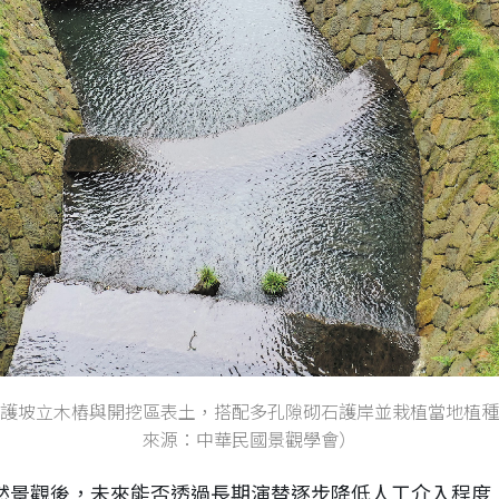
護坡立木樁與開挖區表土，搭配多孔隙砌石護岸並栽植當地植種
來源：中華民國景觀學會）
然景觀後，未來能否透過長期演替逐步降低人工介入程度