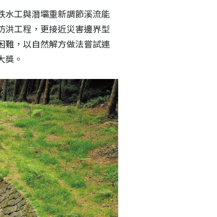
跌水工與潛壩重新調節溪流能
防洪工程，更接近災害邊界型
困難，以自然解方做法嘗試連
大獎。