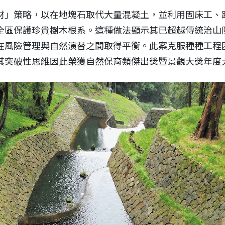
材」策略，以在地塊石取代大量混凝土，並利用固床工、
全區保護珍貴樹木根系。這種做法顯示其已超越傳統治山
在風險管理與自然演替之間取得平衡。此案克服種種工程
其突破性思維因此榮獲自然保育類傑出獎暨景觀大獎年度