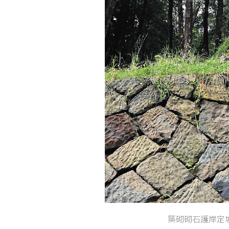
築砌砌石護岸定