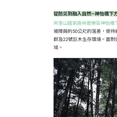
從防災到融入自然—神怡橋下
阿里山國家森林遊樂區神怡橋
坡降與約50公尺的落差，使
群及22號巨木生存環境。面
域。