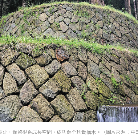
坡趾，保留根系成長空間，成功保全珍貴檜木。（圖片來源：中