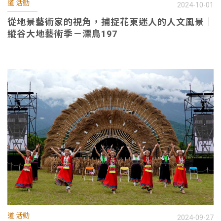
道·活動
2024-10-01
從地景藝術家的視角，捕捉花東迷人的人文風景｜
縱谷大地藝術季－漂鳥197
道·活動
2024-09-27