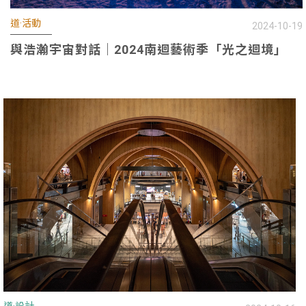
道·活動
2024-10-19
與浩瀚宇宙對話｜2024南迴藝術季「光之迴境」
S
道·設計