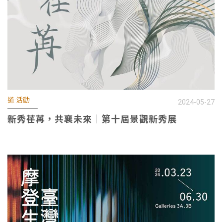
道·活動
2024-05-27
新秀荏苒，共襄未來｜第十屆景觀新秀展